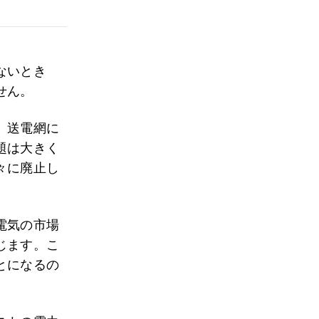
ないとき
せん。
、送電網に
題は大きく
々に廃止し
電気の市場
じます。こ
とになるの