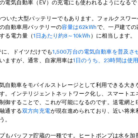
の電気自動車（EV）の充電にも使われるようになるで
のついた大型バッテリーでもあります。フォルクスワーゲ
の自動車用バッテリーの
容量は62kWh
で、一戸建ての
する電力量（
1日あたり約8～10kWh
）に相当します。
までに、ドイツだけでも
1,500万台の電気自動車を普及さ
いますが、通常、自家用車は
1日のうち、23時間は使
気自動車をモバイルストレージとして利用できる大き
す。インテリジェントネットワーク化し、スマートエ
制御することで、これが可能になるのです。送電網とE
融通する
双方向充電
が現在進められており、近い将来
う。
プもバッファ貯蔵の一種です。ヒートポンプは水を加