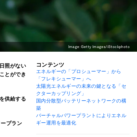
Image:
Getty Images/iStockphoto
コンテンツ
日照がない
エネルギーの「プロシューマー」から
ことができ
「フレキシューマー」へ
太陽光エネルギーの未来の鍵となる「セ
クターカップリング」
を供給する
国内分散型バッテリーネットワークの構
築
バーチャルパワープラントによりエネル
ギー運用を最適化
ワープラン