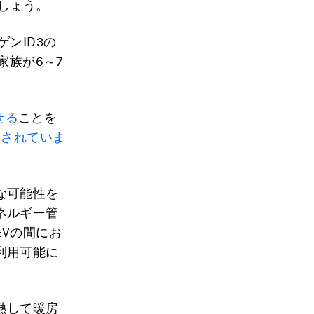
しょう。
ンID3の
家族が6～7
せる
ことを
用されていま
な可能性を
ネルギー管
Vの間にお
利用可能に
熱して暖房