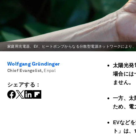
家庭用充電器、EV、ヒートポンプからなる分散型電源ネットワークにより
Wolfgang Gründinger
太陽光発
Chief Evangelist
,
Enpal
場合には
ません。
シェアする：
一方、太
ため、電
EV
などを
ト」は、