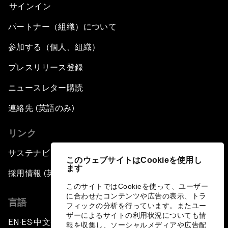
サインイン
パートナー（組織）について
参加する（個人、組織）
プレスリリース登録
ニュースレター購読
連絡先 (英語のみ)
リンク
サステナビリティへの取り組み
このウェブサイトはCookieを使用し
ます
採用情報 (英語のみ)
このサイトではCookieを使って、ユーザー
に合わせたコンテンツや広告の表示、トラ
言語
フィックの分析を行っています。またユー
ザーによるサイトの利用状況についても情
EN
ES
中文
日本語
▪
▪
▪
報を収集し、ソーシャルメディアや広告配