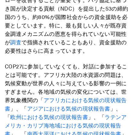
ローを改善することが重要です。パリ協定に基づ
き国が決定する貢献（NDC）を提出した53の締約
国のうち、約80%が国際社会からの資金援助を必
要としています。特に、最も貧しい人々が既存資
金調達メカニズムの恩恵を得られていない可能性
が
調査
で指摘されていることもあり、資金援助の
必要性はさらに高まっています。
COP27に参加していなくても、対話に参加するこ
とは可能です。アフリカ大陸の水資源の問題は、
気候変動が世界の人々に与えている影響の一例に
すぎません。各地域の気候の変化については、世
界気象機関の「
アフリカにおける気候の現状報告
書
」、「
アジアにおける気候の現状報告書
」、
「
欧州における気候の現状報告書
」、「
ラテンア
メリカ・カリブ海地域における気候の現状報告
書
」、「
南西太平洋における気候の現状報告書
」