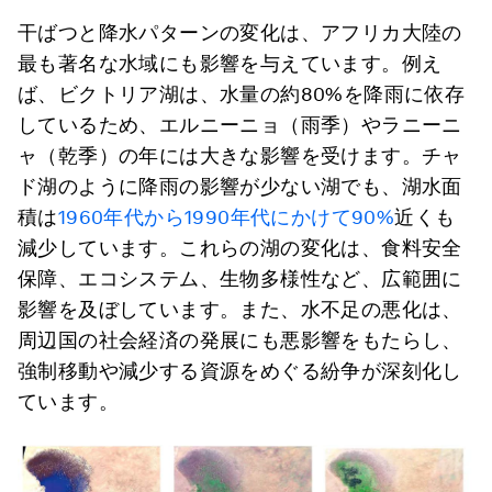
干ばつと降水パターンの変化は、アフリカ大陸の
最も著名な水域にも影響を与えています。例え
ば、ビクトリア湖は、水量の約80%を降雨に依存
しているため、エルニーニョ（雨季）やラニーニ
ャ（乾季）の年には大きな影響を受けます。チャ
ド湖のように降雨の影響が少ない湖でも、湖水面
積は
1960年代から1990年代にかけて90%
近くも
減少しています。これらの湖の変化は、食料安全
保障、エコシステム、生物多様性など、広範囲に
影響を及ぼしています。また、水不足の悪化は、
周辺国の社会経済の発展にも悪影響をもたらし、
強制移動や減少する資源をめぐる紛争が深刻化し
ています。