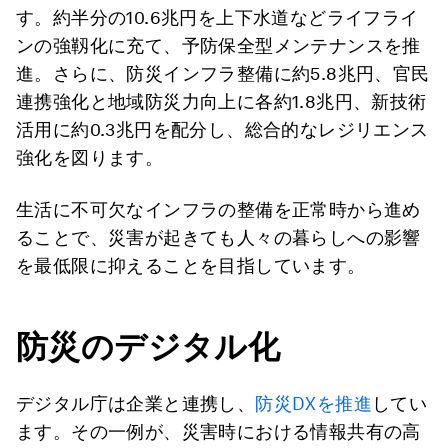
す。約半分の10.6兆円を上下水道などライフライ
ンの強靱化に充て、予防保全型メンテナンスを推
進。さらに、防災インフラ整備に約5.8兆円、官民
連携強化と地域防災力向上に各約1.8兆円、新技術
活用に約0.3兆円を配分し、総合的なレジリエンス
強化を図ります。
生活に不可欠なインフラの整備を正常時から進め
ることで、災害が起きても人々の暮らしへの影響
を最低限に抑えることを目指しています。
防災のデジタル化
デジタル庁は企業と連携し、
防災DXを推進
してい
ます。その一例が、災害時における情報共有の高