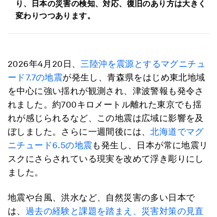
り、日本の災害の検知、対応、復旧のあり方は大きく
変わりつつあります。
2026年4月20日、
三陸沖を震源とするマグニチュ
ード7.7の地震
が発生し、青森県をはじめ東北地域
を中心に強い揺れが観測され、津波警報も発令さ
れました。約700キロメートル離れた東京でも揺
れが感じられるなど、この地震は広域に影響を及
ぼしました。さらに一週間後には、
北海道でマグ
ニチュード6.5の地震
も発生し、日本が常に地震リ
スクにさらされている現実を改めて浮き彫りにし
ました。
地震や台風、洪水など、自然災害の多い日本で
は、
過去の経験と課題を踏まえ、災害対策の見直