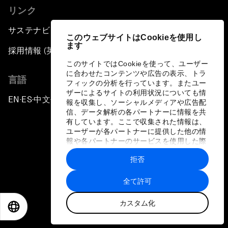
リンク
サステナビリティへの取り組み
このウェブサイトはCookieを使用し
ます
採用情報 (英語のみ)
このサイトではCookieを使って、ユーザー
に合わせたコンテンツや広告の表示、トラ
言語
フィックの分析を行っています。またユー
ザーによるサイトの利用状況についても情
EN
ES
中文
日本語
▪
▪
▪
報を収集し、ソーシャルメディアや広告配
信、データ解析の各パートナーに情報を共
有しています。ここで収集された情報は、
ユーザーが各パートナーに提供した他の情
報や各パートナーのサービスを使用した際
に収集された情報と組み合わされ、各パー
拒否
トナーによって使用されることがありま
プライバシーポリシーと利用規約
す。
全て許可
サイトマップ
カスタム化
©
2026
世界経済フォーラム
EN
ES
中文
日本語