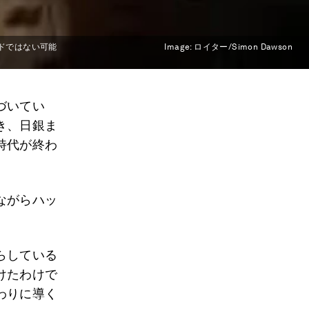
ドではない可能
Image:
ロイター/Simon Dawson
づいてい
き、日銀ま
時代が終わ
ながらハッ
らしている
けたわけで
わりに導く