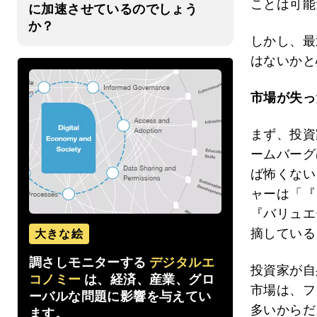
ことは可能
に加速させているのでしょう
か？
しかし、最
はないかと
市場が失っ
まず、投資
ームバーグ
ば怖くない
ャーは「『
『バリュエ
摘している
大きな絵
調さしモニターする
デジタルエ
投資家が自
コノミー
は、経済、産業、グロ
市場は、フ
ーバルな問題に影響を与えてい
多いからだ
ます。