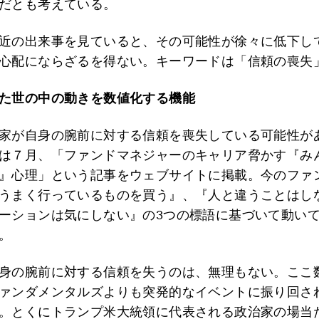
だとも考えている。
近の出来事を見ていると、その可能性が徐々に低下し
心配にならざるを得ない。キーワードは「信頼の喪失
た世の中の動きを数値化する機能
家が自身の腕前に対する信頼を喪失している可能性が
は７月、「ファンドマネジャーのキャリア脅かす『み
』心理」という記事をウェブサイトに掲載。今のファ
うまく行っているものを買う』、『人と違うことはし
ーションは気にしない』の3つの標語に基づいて動い
。
身の腕前に対する信頼を失うのは、無理もない。ここ
ァンダメンタルズよりも突発的なイベントに振り回さ
。とくにトランプ米大統領に代表される政治家の場当