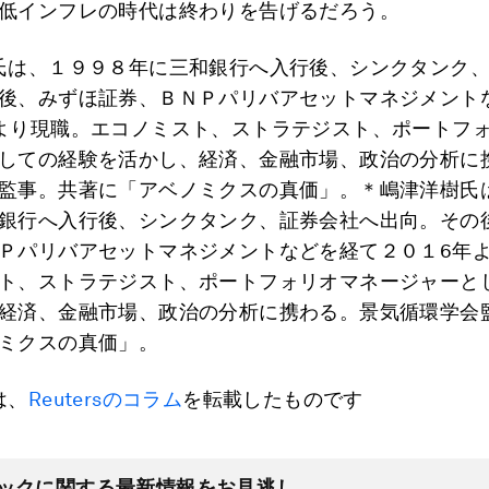
低インフレの時代は終わりを告げるだろう。
氏は、１９９８年に三和銀行へ入行後、シンクタンク
後、みずほ証券、ＢＮＰパリバアセットマネジメント
より現職。エコノミスト、ストラテジスト、ポートフ
しての経験を活かし、経済、金融市場、政治の分析に
監事。共著に「アベノミクスの真価」。＊嶋津洋樹氏
銀行へ入行後、シンクタンク、証券会社へ出向。その
Ｐパリバアセットマネジメントなどを経て２０１6年
ト、ストラテジスト、ポートフォリオマネージャーと
経済、金融市場、政治の分析に携わる。景気循環学会
ミクスの真価」。
は、
Reutersのコラム
を転載したものです
ックに関する最新情報をお見逃し