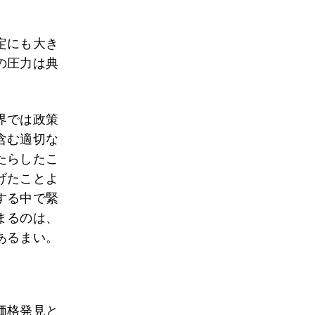
定にも大き
の圧力は典
界では政策
含む適切な
たらしたこ
げたことよ
する中で緊
まるのは、
あるまい。
価格発見と