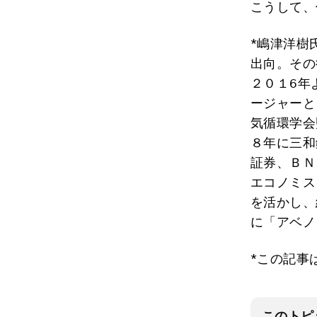
こうして、
*嶋津洋樹
出向。その
２０１6年
ージャーと
気循環学会
８年に三和
証券、ＢＮ
エコノミス
を活かし、
に「アベノ
*この記事
このトピ