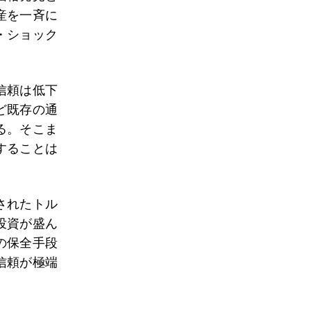
産を一斉に
・ショック
信頼は低下
ど既存の通
る。そこま
することは
されたトル
投資が盛ん
の保全手段
信頼が極端