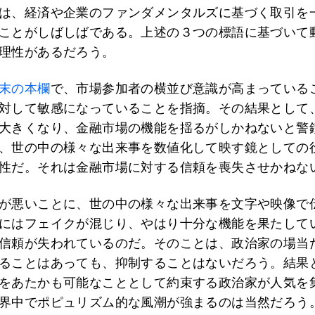
は、経済や企業のファンダメンタルズに基づく取引を
ことがしばしばである。上述の３つの標語に基づいて
理性があるだろう。
末の本欄
で、市場参加者の横並び意識が高まっている
対して敏感になっていることを指摘。その結果として
大きくなり、金融市場の機能を揺るがしかねないと警
、世の中の様々な出来事を数値化して映す鏡としての
性だ。それは金融市場に対する信頼を喪失させかねな
が悪いことに、世の中の様々な出来事を文字や映像で
にはフェイクが混じり、やはり十分な機能を果たして
信頼が失われているのだ。そのことは、政治家の場当
ることはあっても、抑制することはないだろう。結果
をあたかも可能なこととして約束する政治家が人気を
界中でポピュリズム的な風潮が強まるのは当然だろう