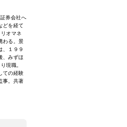
、証券会社へ
などを経て
ォリオマネ
携わる。景
は、１９９
後、みずほ
より現職。
しての経験
監事。共著