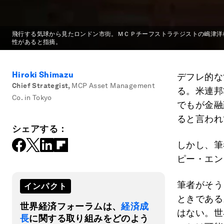
飛行する気球から見たロンドン市街。ＭＣＰチーフストラテジストの嶋津洋
性があると指摘。
Hiroki Shimazu
デフレ的な
Chief Strategist
,
MCP Asset Management
る。米連邦
Co. in Tokyo
でもが金融
ると言われ
シェアする：
しかし、筆
ピー・エン
筆者がそう
インパクト
ときである
世界経済フォーラムは、
経済成
はない。世
長
に関する取り組みをどのよう