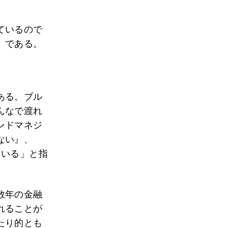
ているので
」である。
ある。ブル
んなで渡れ
ンドマネジ
ない』、
ている」と指
数年の金融
れることが
たり的とも