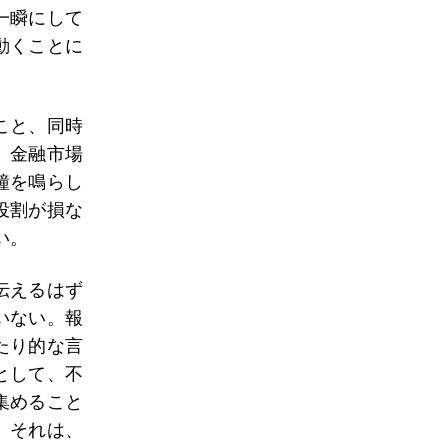
一瞬にして
動くことに
こと、同時
、金融市場
鐘を鳴らし
役割が損な
い。
伝えるはず
いない。報
たり的な言
として、不
集めること
。それは、