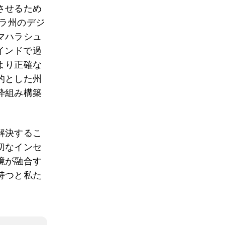
させるため
トラ州のデジ
マハラシュ
インドで過
より正確な
的とした州
枠組み構築
解決するこ
切なインセ
境が融合す
持つと私た