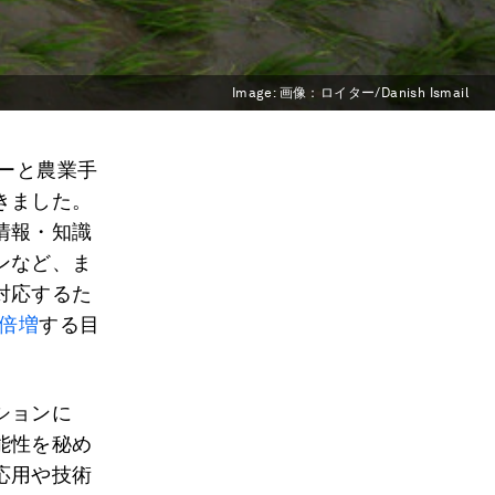
Image:
画像：ロイター/Danish Ismail
ジーと農業手
きました。
情報・知識
ンなど、ま
対応するた
を倍増
する目
ションに
能性を秘め
応用や技術