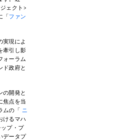
ジェクト>
に「
ファン
の実現によ
を牽引し影
フォーラム
ンド政府と
ンの開発と
に焦点を当
ラムの「
ニ
おけるマハ
シップ・プ
いデータプ