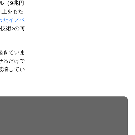
ル（9兆円
向上をもた
ったイノベ
技術>の可
起きていま
せるだけで
破壊してい