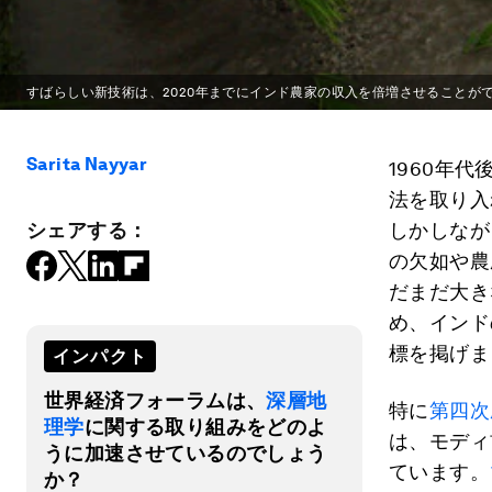
すばらしい新技術は、2020年までにインド農家の収入を倍増させることが
Sarita Nayyar
1960年
法を取り入
シェアする：
しかしなが
の欠如や農
だまだ大き
め、インド
標を掲げま
インパクト
世界経済フォーラムは、
深層地
特に
第四次
理学
に関する取り組みをどのよ
は、モディ
うに加速させているのでしょう
ています。
か？