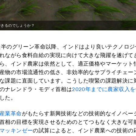
できるのでしょうか？
代後半のグリーン革命以降、インドはより良いテクノロ
れながら食料自給の実現に向けて大きな飛躍を遂げて
ら、インド農家は依然として、適正価格やマーケット
産物の市場流通性の低さ、非効率的なサプライチェー
な課題に直面しています。こうした喫緊の課題解決に
のナレンドラ・モディ首相は
2020年までに農家収入
した。
産業革命
がもたらす新興技術などの技術的なイノベー
首相の目標を実現させるためのとてつもなく大きな可
マッキンゼー
の試算によると、インド農業への技術の