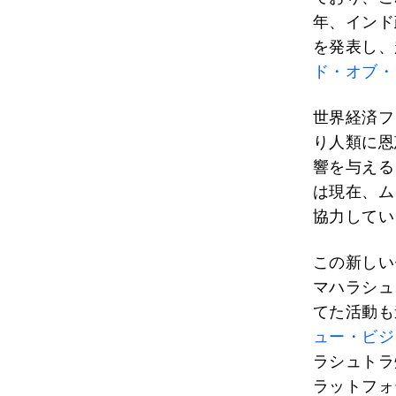
年、インド
を発表し、
ド・オブ・
世界経済フ
り人類に恩
響を与える
は現在、ム
協力してい
この新しい
マハラシュ
てた活動も
ュー・ビジ
ラシュトラ
ラットフォ