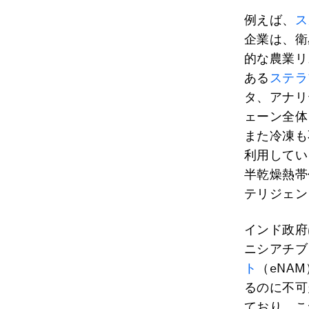
例えば、
ス
企業は、衛
的な農業リ
ある
ステラ
タ、アナリ
ェーン全体
また冷凍も
利用してい
半乾燥熱帯
テリジェン
インド政府
ニシアチブ
ト
（eNA
るのに不可
ており、こ