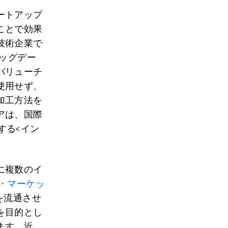
ートアップ
ことで効果
技術企業で
ビッグデー
バリューチ
使用せず、
加工方法を
アは、国際
する<イン
に複数のイ
・マーケッ
を流通させ
を目的とし
ます。近