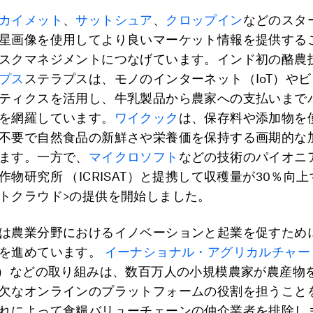
カイメット
、
サットシュア
、
クロップイン
などのスタ
星画像を使用してより良いマーケット情報を提供する
スクマネジメントにつなげています。インド初の酪農
プス
ステラプスは、モノのインターネット（IoT）や
ティクスを活用し、牛乳製品から農家への支払いまで
を網羅しています。
ワイクック
は、保存料や添加物を
不要で自然食品の新鮮さや栄養価を保持する画期的な
ます。一方で、
マイクロソフト
などの技術のパイオニ
作物研究所 （ICRISAT）と提携して収穫量が30％向上
トクラウド>の提供を開始しました。
は農業分野におけるイノベーションと起業を促すため
を進めています。
イーナショナル・アグリカルチャー
M）などの取り組みは、数百万人の小規模農家が農産物
欠なオンラインのプラットフォームの役割を担うこと
れによって食糧バリューチェーンの仲介業者を排除し