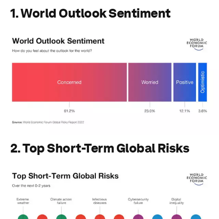
1. World Outlook Sentiment
1. World Outlook Sentiment
2. Top Short-Term Global Risks
3. Top Medium-Term Global Risks
4. Top Long-Term Global Risks
5. Top 10 Global Risks by Severity
PDFをダウンロード
2. Top Short-Term Global Risks