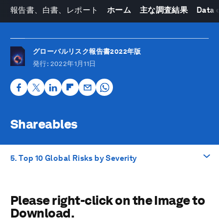
報告書、白書、レポート
ホーム
主な調査結果
Data 
グローバルリスク報告書2022年版
発行
: 2022年1月11日
Shareables
5. Top 10 Global Risks by Severity
興味のあるテーマへ
Please right-click on the Image to
Please right-click on the Image to Download.
Download.