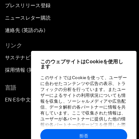
プレスリリース登録
ニュースレター購読
連絡先 (英語のみ)
リンク
サステナビリティへの取り組み
このウェブサイトはCookieを使用し
ます
採用情報 (英語のみ)
このサイトではCookieを使って、ユーザー
に合わせたコンテンツや広告の表示、トラ
言語
フィックの分析を行っています。またユー
ザーによるサイトの利用状況についても情
EN
ES
中文
日本語
▪
▪
▪
報を収集し、ソーシャルメディアや広告配
信、データ解析の各パートナーに情報を共
有しています。ここで収集された情報は、
ユーザーが各パートナーに提供した他の情
報や各パートナーのサービスを使用した際
に収集された情報と組み合わされ、各パー
拒否
トナーによって使用されることがありま