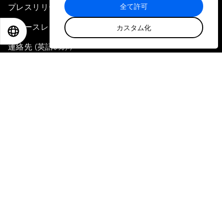
全て許可
プレスリリース登録
ニュースレター購読
カスタム化
EN
ES
中文
日本語
連絡先 (英語のみ)
リンク
サステナビリティへの取り組み
採用情報 (英語のみ)
言語
EN
ES
中文
日本語
▪
▪
▪