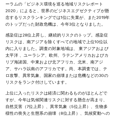
ーラムの「ビジネス環境を巡る地域リスクレポート
2020」によると、世界のビジネスエグゼクティブが懸
念するリスクランキングでは1位に失業が、また2019年
のトップだった財政危機は、今年3位となりました。
感染症は28位上昇し、継続的リスクのトップ。感染症
リスクは、南アジアを除くすべての地域で上位10位以
内に入りました。調査の対象地域は、 東アジアおよび
太平洋 、ユーラシア、欧州、ラテンアメリカおよびカ
リブ海諸国、中東および北アフリカ、北米、南アジ
ア、サハラ以南のアフリカです。尚、本調査では、テ
ロ攻撃、異常気象、国家の崩壊または危機などの30の
リスクをランク付けしています。
上位に入ったリスクは経済に関わるものがほとんどで
すが、今年は気候関連リスクに対する懸念が高まり、
自然災害（7位上昇）、異常気象（5位上昇）、生物多
様性の喪失と生態系の崩壊（8位上昇）、気候変動への