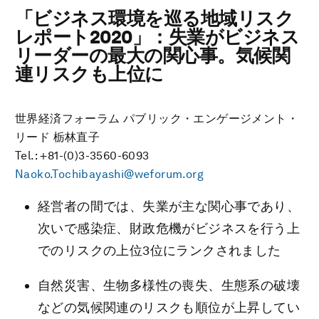
「ビジネス環境を巡る地域リスク
レポート2020」：失業がビジネス
リーダーの最大の関心事。気候関
連リスクも上位に
世界経済フォーラム パブリック・エンゲージメント・
リード 栃林直子
Tel.: +81-(0)3-3560-6093
Naoko.Tochibayashi@weforum.org
経営者の間では、失業が主な関心事であり、
次いで感染症、財政危機がビジネスを行う上
でのリスクの上位3位にランクされました
自然災害、生物多様性の喪失、生態系の破壊
などの気候関連のリスクも順位が上昇してい