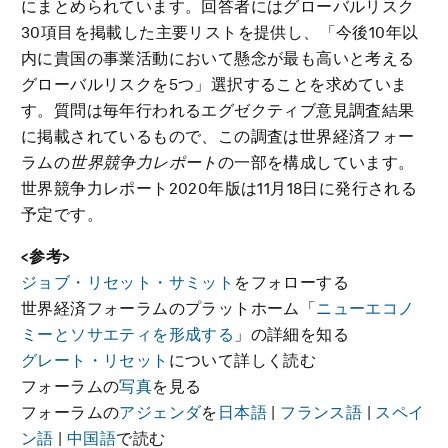
にまとめられています。回答者にはグローバルリスク
30項目を掲載した主要リストを提供し、「今後10年以
内に貴国の事業活動において懸念が最も高いと考える
グローバルリスクを5つ」選択することを求めていま
す。質問は毎年行われるエグゼクティブ意見調査結果
に掲載されているもので、この調査は世界経済フォー
ラムの
世界競争力レポート
の一部を構成しています。
世界競争力レポート2020年版は11月18日に発行される
予定です。
<参考>
ジョブ・リセット・サミット
をフォローする
世界経済フォーラムのプラットホーム「
ニューエコノ
ミーとソサエティを形成する
」の詳細を知る
グレート・リセット
について詳しく読む
フォーラムの
写真
を見る
フォーラムの
アジェンダ
を
日本語
|
フランス語
|
スペイ
ン語
|
中国語
で読む