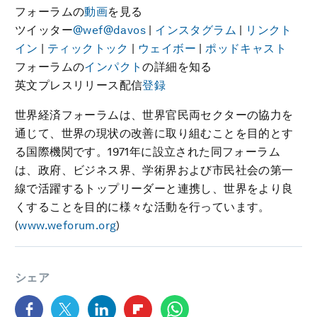
フォーラムの
動画
を見る
ツイッター
@wef
@davos
|
インスタグラム
|
リンクト
イン
|
ティックトック
|
ウェイボー
|
ポッドキャスト
フォーラムの
インパクト
の詳細を知る
英文プレスリリース配信
登録
世界経済フォーラムは、世界官民両セクターの協力を
通じて、世界の現状の改善に取り組むことを目的とす
る国際機関です。1971年に設立された同フォーラム
は、政府、ビジネス界、学術界および市民社会の第一
線で活躍するトップリーダーと連携し、世界をより良
くすることを目的に様々な活動を行っています。
(
www.weforum.org
)
シェア