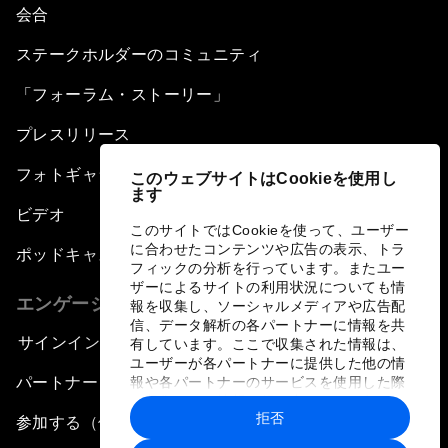
会合
ステークホルダーのコミュニティ
「フォーラム・ストーリー」
プレスリリース
フォトギャラリー
このウェブサイトはCookieを使用し
ます
ビデオ
このサイトではCookieを使って、ユーザー
に合わせたコンテンツや広告の表示、トラ
ポッドキャスト
フィックの分析を行っています。またユー
ザーによるサイトの利用状況についても情
エンゲージメント
報を収集し、ソーシャルメディアや広告配
信、データ解析の各パートナーに情報を共
サインイン
有しています。ここで収集された情報は、
ユーザーが各パートナーに提供した他の情
パートナー（組織）について
報や各パートナーのサービスを使用した際
に収集された情報と組み合わされ、各パー
拒否
トナーによって使用されることがありま
参加する（個人、組織）
す。