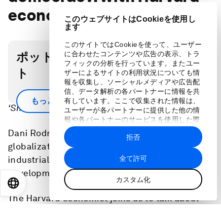
economist Dani Rodrik
このウェブサイトはCookieを使用し
ます
このサイトではCookieを使って、ユーザー
ポッドキャスト・トランスクリプ
に合わせたコンテンツや広告の表示、トラ
フィックの分析を行っています。またユー
ト
ザーによるサイトの利用状況についても情
報を収集し、ソーシャルメディアや広告配
信、データ解析の各パートナーに情報を共
Scroll down for full podcast transcript - click the
もっと見る
有しています。ここで収集された情報は、
‘Show more’ arrow
ユーザーが各パートナーに提供した他の情
報や各パートナーのサービスを使用した際
に収集された情報と組み合わされ、各パー
Dani Rodrik has long argued against unfettered
拒否
トナーによって使用されることがありま
globalization and supports countries' use of
す。
全て許可
industrial policy to pursue economic
development.
カスタム化
EN
ES
中文
日本語
The Harvard economist joins us to talk about
the usefulness and limitations of trade tariffs,