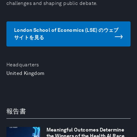
challenges and shaping public debate.
London School of Economics (LSE) のウェブ
サイトを見る
Headquarters
United Kingdom
報告書
Meaningful Outcomes Determine
the Winners of the Health AI Race