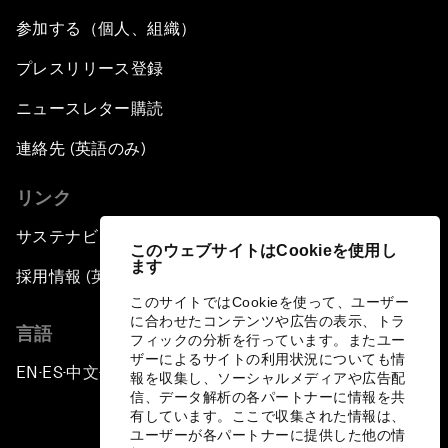
参加する（個人、組織）
プレスリリース登録
ニュースレター購読
連絡先 (英語のみ)
リンク
サステナビリティへの取り組み
このウェブサイトはCookieを使用し
ます
採用情報 (英語のみ)
このサイトではCookieを使って、ユーザー
に合わせたコンテンツや広告の表示、トラ
言語
フィックの分析を行っています。またユー
ザーによるサイトの利用状況についても情
EN
ES
中文
日本語
▪
▪
▪
報を収集し、ソーシャルメディアや広告配
信、データ解析の各パートナーに情報を共
有しています。ここで収集された情報は、
ユーザーが各パートナーに提供した他の情