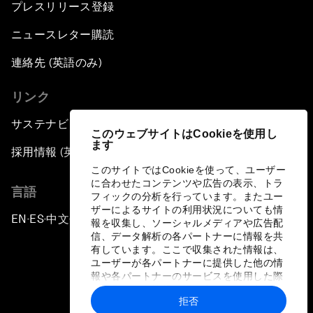
プレスリリース登録
ニュースレター購読
連絡先 (英語のみ)
リンク
サステナビリティへの取り組み
このウェブサイトはCookieを使用し
ます
採用情報 (英語のみ)
このサイトではCookieを使って、ユーザー
に合わせたコンテンツや広告の表示、トラ
言語
フィックの分析を行っています。またユー
ザーによるサイトの利用状況についても情
EN
ES
中文
日本語
▪
▪
▪
報を収集し、ソーシャルメディアや広告配
信、データ解析の各パートナーに情報を共
有しています。ここで収集された情報は、
ユーザーが各パートナーに提供した他の情
報や各パートナーのサービスを使用した際
に収集された情報と組み合わされ、各パー
拒否
トナーによって使用されることがありま