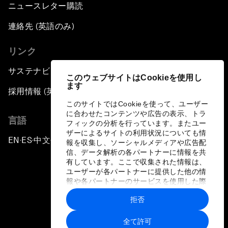
ニュースレター購読
連絡先 (英語のみ)
リンク
サステナビリティへの取り組み
このウェブサイトはCookieを使用し
ます
採用情報 (英語のみ)
このサイトではCookieを使って、ユーザー
に合わせたコンテンツや広告の表示、トラ
言語
フィックの分析を行っています。またユー
ザーによるサイトの利用状況についても情
EN
ES
中文
日本語
▪
▪
▪
報を収集し、ソーシャルメディアや広告配
信、データ解析の各パートナーに情報を共
有しています。ここで収集された情報は、
ユーザーが各パートナーに提供した他の情
報や各パートナーのサービスを使用した際
に収集された情報と組み合わされ、各パー
拒否
トナーによって使用されることがありま
プライバシーポリシーと利用規約
す。
全て許可
サイトマップ