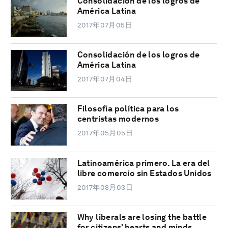
Consolidación de los logros de
América Latina
2017年07月05日
Consolidación de los logros de
América Latina
2017年07月04日
Filosofía política para los
centristas modernos
2017年05月05日
Latinoamérica primero. La era del
libre comercio sin Estados Unidos
2017年03月03日
Why liberals are losing the battle
for citizens’ hearts and minds