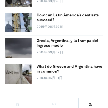
2015年08月25日
How can Latin America’s centrists
succeed?
2015年06月29日
Grecia, Argentina, y la trampa del
ingreso medio
2015年06月02日
What do Greece and Argentina have
in common?
2015年06月01日
1/2
前
次