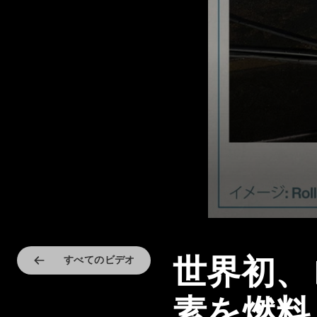
世界初、
すべてのビデオ
素を燃料