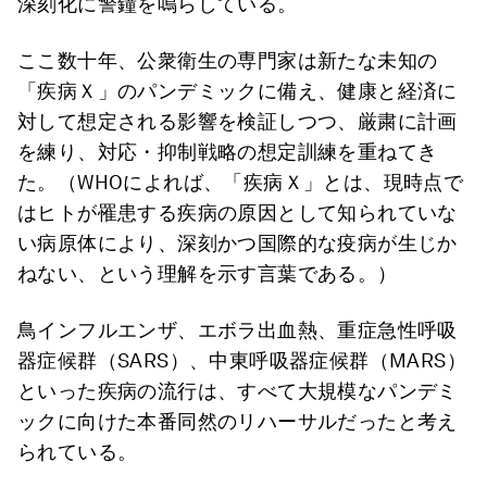
深刻化に警鐘を鳴らしている。
ここ数十年、公衆衛生の専門家は新たな未知の
「疾病Ｘ」のパンデミックに備え、健康と経済に
対して想定される影響を検証しつつ、厳粛に計画
を練り、対応・抑制戦略の想定訓練を重ねてき
た。（WHOによれば、「疾病Ｘ」とは、現時点で
はヒトが罹患する疾病の原因として知られていな
い病原体により、深刻かつ国際的な疫病が生じか
ねない、という理解を示す言葉である。）
鳥インフルエンザ、エボラ出血熱、重症急性呼吸
器症候群（SARS）、中東呼吸器症候群（MARS）
といった疾病の流行は、すべて大規模なパンデミ
ックに向けた本番同然のリハーサルだったと考え
られている。