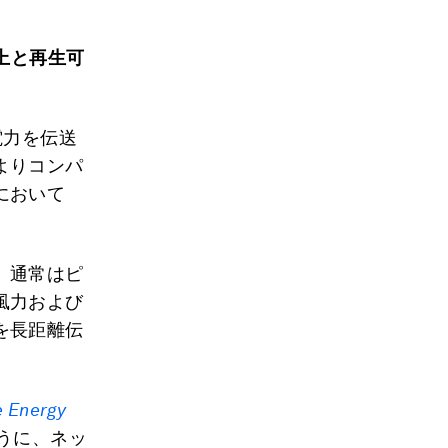
上と再生可
電力を伝送
よりコンパ
において
。通常はピ
風力および
を長距離伝
e Energy
うに、ネッ