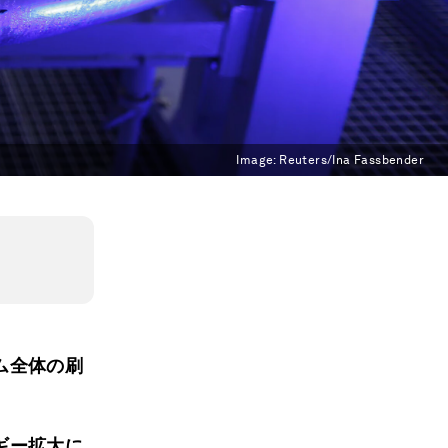
Image:
Reuters/Ina Fassbender
ム全体の刷
ギー拡大に