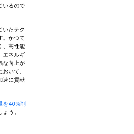
ているので
ていたテク
す。かつて
く、高性能
。エネルギ
幅な向上が
において、
加速に貢献
量を40%削
しょう。