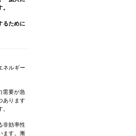
す。
するために
エネルギー
力需要が急
つあります
す。
る非効率性
います。漸