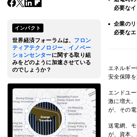
必要なイ
企業のリ
インパクト
必要なエ
世界経済フォーラムは、
フロン
ティアテクノロジー、イノベー
ションセンター
に関する取り組
みをどのように加速させている
エネルギー
のでしょうか？
安全保障を
エンドユー
激に増大。
が、その電
送電網、モ
が、資本、