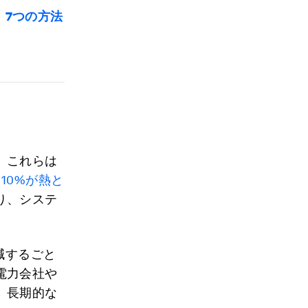
、7つの方法
。これらは
10%が熱と
り、システ
。
減するごと
電力会社や
、長期的な