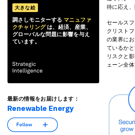
待に応え、
大きな絵
調さしモニターする
マニュファ
セールスフ
クチャリング
は、経済、産業、
クリストフ
グローバルな問題に影響を与え
の業界にお
ています。
ているかと
リスクと影
ェーン全体
最新の情報をお届けします：
Renewable Energy
Follow