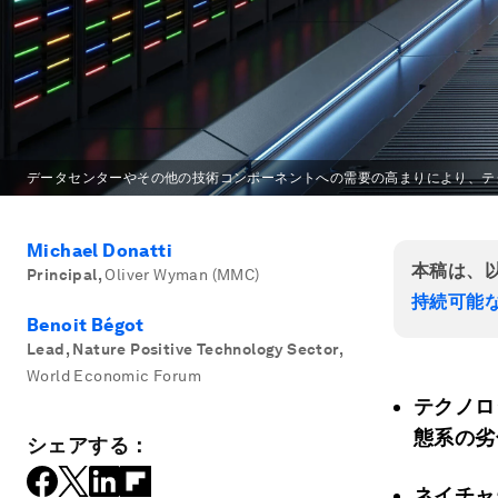
データセンターやその他の技術コンポーネントへの需要の高まりにより、テ
Michael Donatti
本稿は、
Principal
,
Oliver Wyman (MMC)
持続可能な
Benoit Bégot
Lead, Nature Positive Technology Sector
,
World Economic Forum
テクノロ
態系の劣
シェアする：
ネイチャ