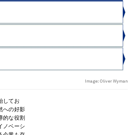
Image:
Oliver Wyman
始してお
然への好影
導的な役割
イノベーシ
る企業も存