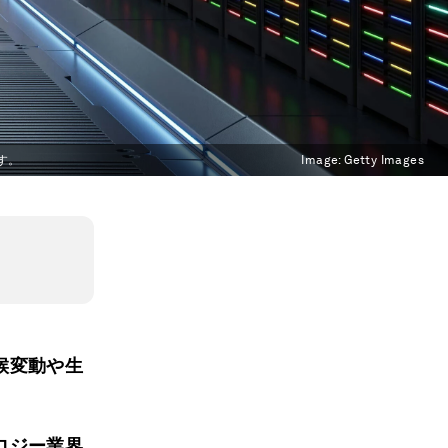
す。
Image:
Getty Images
候変動や生
ロジー業界