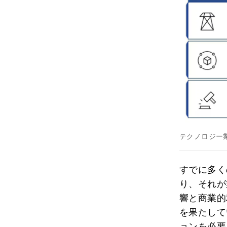
テクノロジー
すでに多く
り、それが
響と商業的
を果たして
ョンを必要