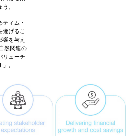
ょう。
るティム・
を遂げるこ
影響を与え
自然関連の
バリューチ
す」。