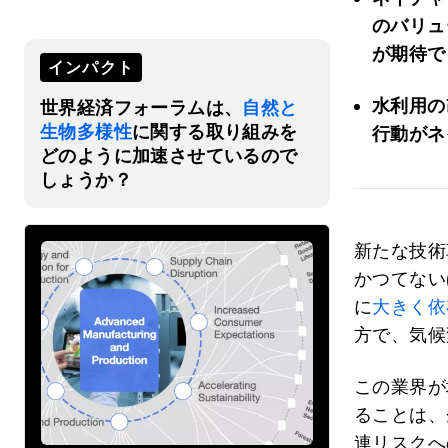
のバリュ
が期待で
インパクト
水利用の
世界経済フォーラムは、
自然と
生物多様性
に関する取り組みを
行動がネ
どのように加速させているので
しょうか？
新たな技術
かつてない
に
大きく依
方で、気候
この業界が
ることは、
連リスクへ