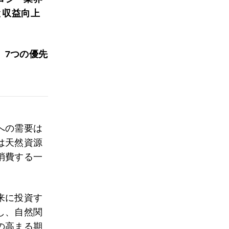
と収益向上
、7
つの優先
への需要は
は天然資源
消費する一
来に投資す
し、自然関
の高まる期