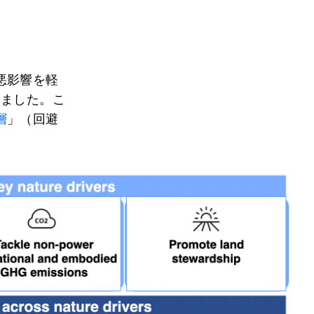
悪影響を軽
しました。こ
層
」（回避