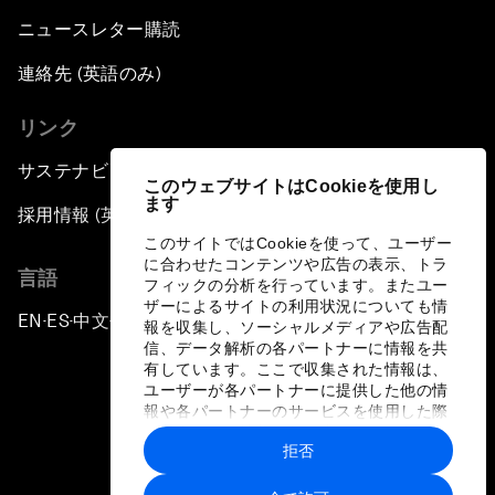
ニュースレター購読
連絡先 (英語のみ)
リンク
サステナビリティへの取り組み
このウェブサイトはCookieを使用し
ます
採用情報 (英語のみ)
このサイトではCookieを使って、ユーザー
に合わせたコンテンツや広告の表示、トラ
言語
フィックの分析を行っています。またユー
ザーによるサイトの利用状況についても情
EN
ES
中文
日本語
▪
▪
▪
報を収集し、ソーシャルメディアや広告配
信、データ解析の各パートナーに情報を共
有しています。ここで収集された情報は、
ユーザーが各パートナーに提供した他の情
報や各パートナーのサービスを使用した際
に収集された情報と組み合わされ、各パー
拒否
トナーによって使用されることがありま
プライバシーポリシーと利用規約
す。