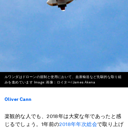
ルワンダはドローンの規制と使用において、血液輸送など先駆的な取り組
みを進めています
Image:
画像：ロイター/James Akena
Oliver Cann
楽観的な人でも、2018年は大変な年であったと感
じるでしょう。1年前の
2018年年次総会
で取り上げ