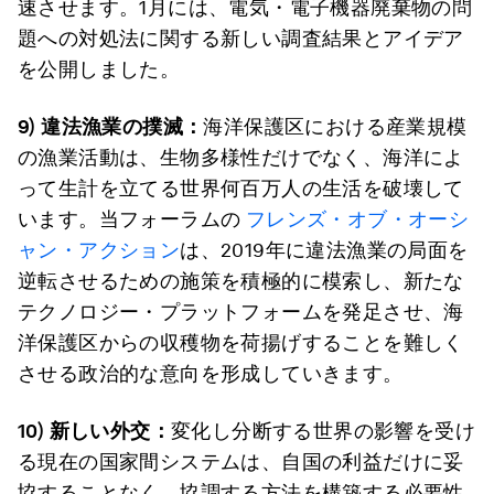
速させます。1月には、電気・電子機器廃棄物の問
題への対処法に関する新しい調査結果とアイデア
を公開しました。
9)
違法漁業の撲滅：
海洋保護区における産業規模
の漁業活動は、生物多様性だけでなく、海洋によ
って生計を立てる世界何百万人の生活を破壊して
います。当フォーラムの
フレンズ・オブ・オーシ
ャン・アクション
は、2019年に違法漁業の局面を
逆転させるための施策を積極的に模索し、新たな
テクノロジー・プラットフォームを発足させ、海
洋保護区からの収穫物を荷揚げすることを難しく
させる政治的な意向を形成していきます。
10)
新しい外交：
変化し分断する世界の影響を受け
る現在の国家間システムは、自国の利益だけに妥
協することなく、協調する方法を構築する必要性