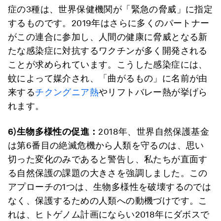
症の3種は、世界保健機関が「緊急の脅威」に指定
するものです。2019年はさらに多くのパートナー
がこの連合に参加し、人間の健康に脅威となる新
たな感染症に対抗するワクチンが多く開発される
ことが求められています。こうした感染症には、
蚊によって媒介され、「曲がるもの」に名前が由
来する
チクングニア熱
やリフトバレー熱が挙げら
れます。
6)
生物多様性の促進：
2018年、世界自然保護基金
は第6番目の絶滅危機から人類を守るのは、思い
切った変化のみであると警告し、私たちが直面す
る自然保護の課題の大きさを強調しました。この
アプローチの1つは、生物多様性を破壊するのでは
なく、保護するための人類への動機づけです。こ
れは、ヒトゲノム計画にならい2018年にダボスで