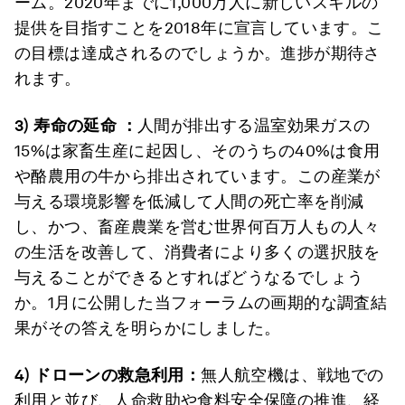
ーム。2020年までに1,000万人に新しいスキルの
提供を目指すことを2018年に宣言しています。こ
の目標は達成されるのでしょうか。進捗が期待さ
れます。
3)
寿命の延命 ：
人間が排出する温室効果ガスの
15%は家畜生産に起因し、そのうちの40%は食用
や酪農用の牛から排出されています。この産業が
与える環境影響を低減して人間の死亡率を削減
し、かつ、畜産農業を営む世界何百万人もの人々
の生活を改善して、消費者により多くの選択肢を
与えることができるとすればどうなるでしょう
か。1月に公開した当フォーラムの画期的な調査結
果がその答えを明らかにしました。
4)
ドローンの救急利用：
無人航空機は、戦地での
利用と並び、人命救助や食料安全保障の推進、経