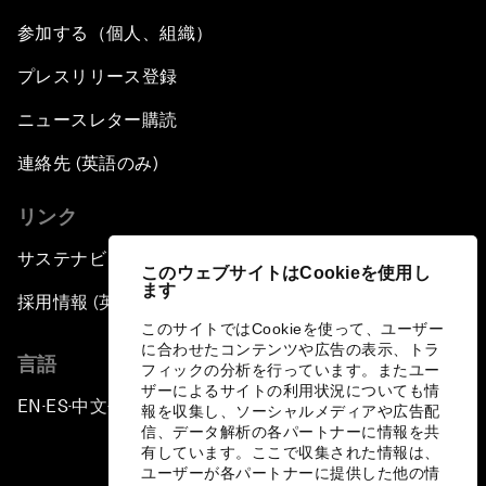
参加する（個人、組織）
プレスリリース登録
ニュースレター購読
連絡先 (英語のみ)
リンク
サステナビリティへの取り組み
このウェブサイトはCookieを使用し
ます
採用情報 (英語のみ)
このサイトではCookieを使って、ユーザー
に合わせたコンテンツや広告の表示、トラ
言語
フィックの分析を行っています。またユー
ザーによるサイトの利用状況についても情
EN
ES
中文
日本語
▪
▪
▪
報を収集し、ソーシャルメディアや広告配
信、データ解析の各パートナーに情報を共
有しています。ここで収集された情報は、
ユーザーが各パートナーに提供した他の情