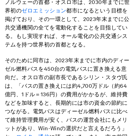
ノルウェーの首都・オスロ市は、2030年までに世
界初の
ゼロエミッション
都市になるという目標を
掲げており、その一環として、2023年末までに公
共交通機関の全てを電動化することを目指してい
る。もし実現すれば、オール電化の公共交通シス
テムを持つ世界初の首都となる。
そのために同市は、2023年末までに市内のディー
ゼル燃料バスを450台の電気バスに置き換える意
向だ。オスロ市の副市長であるシリン・スタヴ氏
は、「バスの置き換えには約4,700万ドル（約64
億円、1ドル＝136円）の費用がかかるが、維持費
などを加味すると、長期的には市の資金の節約に
つながる。電気バスはディーゼル燃料バスに比べ
て維持管理費用が安く、バスの運営会社にもメリ
ットがあり、Win-Winの選択だと言えるだろう」