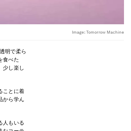
Image:
Tomorrow Machine
透明で柔ら
を食べた
、少し楽し
ることに着
品から学ん
る人もいる
特殊なコーテ