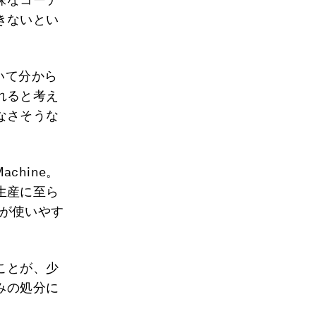
きないとい
いて分から
れると考え
なさそうな
chine。
生産に至ら
ーが使いやす
ことが、少
ごみの処分に