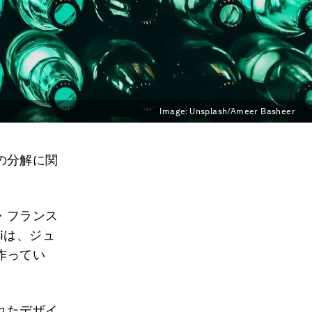
Image:
Unsplash/Ameer Basheer
の分解に関
ツ・フランス
niは、ジュ
作ってい
れたデザイ