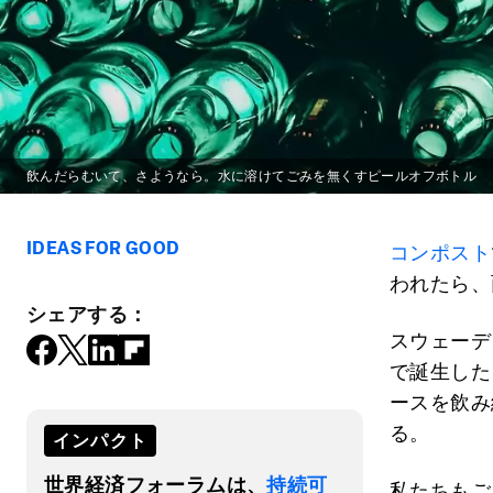
飲んだらむいて、さようなら。水に溶けてごみを無くすピールオフボトル
IDEAS FOR GOOD
コンポスト
われたら、
シェアする：
スウェーデン
で誕生したヨ
ースを飲み
る。
インパクト
世界経済フォーラムは、
持続可
私たちもご