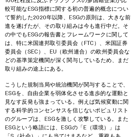
100社程度に及ぶトップクラスの多国籍企業が比
較可能なESG指標に関する初の普遍的概念につい
て誓約した2020年以降、ESGの原則は、大きな前
進を遂げたが、その取り組みは今も進行中だ。そ
の中でもESGの報告書とフレームワークに関して
は、特に米国連邦取引委員会（FTC）、米国証券
委員会（SEC）、EU（欧州連合）の欧州委員会な
どの基準策定機関が深く関与しているため、まだ
取り組みの途上にある。
こうした規制当局や統治機関が関与することで、
ESGを、自由企業を弱体化させる進歩的な運動と
見なす反発も強まっている。例えば気候変動に関
する科学的コンセンサスを信じないポピュリスト
のグループは、ESGを激しく攻撃している。また
ESGという略語には、ESGの「E（環境）」は
「S（社会）」にも当てはまるなど、重複もあ