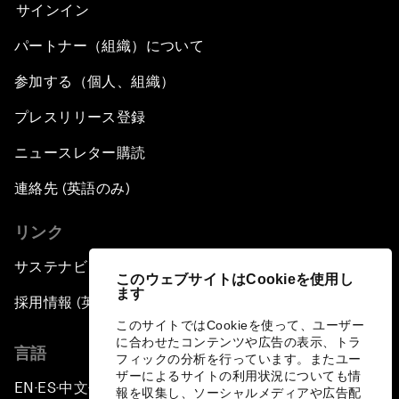
サインイン
パートナー（組織）について
参加する（個人、組織）
プレスリリース登録
ニュースレター購読
連絡先 (英語のみ)
リンク
サステナビリティへの取り組み
このウェブサイトはCookieを使用し
ます
採用情報 (英語のみ)
このサイトではCookieを使って、ユーザー
に合わせたコンテンツや広告の表示、トラ
言語
フィックの分析を行っています。またユー
ザーによるサイトの利用状況についても情
EN
ES
中文
日本語
▪
▪
▪
報を収集し、ソーシャルメディアや広告配