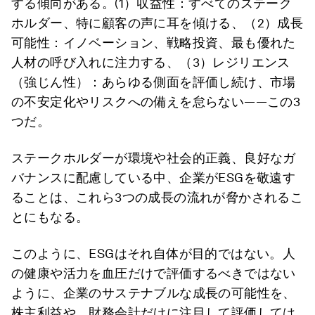
する傾向がある。(1）収益性：すべてのステーク
ホルダー、特に顧客の声に耳を傾ける、（2）成長
可能性：イノベーション、戦略投資、最も優れた
人材の呼び入れに注力する、（3）レジリエンス
（強じん性）：あらゆる側面を評価し続け、市場
の不安定化やリスクへの備えを怠らない――この3
つだ。
ステークホルダーが環境や社会的正義、良好なガ
バナンスに配慮している中、企業がESGを敬遠す
ることは、これら3つの成長の流れが脅かされるこ
とにもなる。
このように、ESGはそれ自体が目的ではない。人
の健康や活力を血圧だけで評価するべきではない
ように、企業のサステナブルな成長の可能性を、
株主利益や、財務会計だけに注目して評価しては