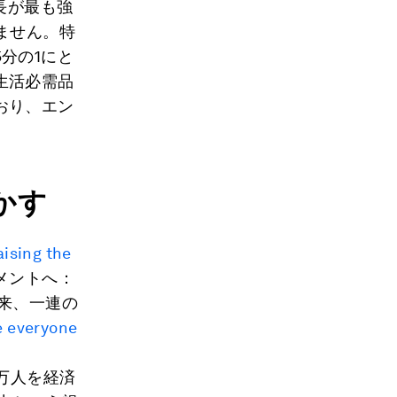
長が最も強
ません。特
分の1にと
生活必需品
おり、エン
かす
ising the
メントへ：
来、一連の
fe everyone
0万人を経済