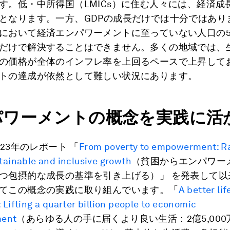
す。低・中所得国（LMICs）に住む人々には、経済成
となります。一方、GDPの成長だけでは十分ではあり
において経済エンパワーメントに至っていない人口の5
だけで解決することはできません。多くの地域では、
の価格が全体のインフレ率を上回るペースで上昇して
トの達成が依然として難しい状況にあります。
パワーメントの概念を実践に活
023年のレポート 「
From poverty to empowerment: Ra
stainable and inclusive growth
（貧困からエンパワー
つ包摂的な成長の基準を引き上げる）」 を発表して以
てこの概念の実践に取り組んでいます。「
A better li
 Lifting a quarter billion people to economic
ent
（あらゆる人の手に届くより良い生活：2億5,00