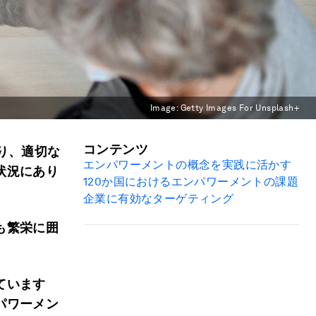
Image:
Getty Images For Unsplash+
コンテンツ
り、適切な
エンパワーメントの概念を実践に活かす
状況にあり
120か国におけるエンパワーメントの課題
企業に有効なターゲティング
も繁栄に囲
ています
パワーメン