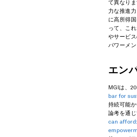
て異なりま
力な推進力
に高所得国
って、これ
やサービス
パワーメン
エン
MGIは、2
bar for su
持続可能か
論考を通じ
can afford:
empowerm