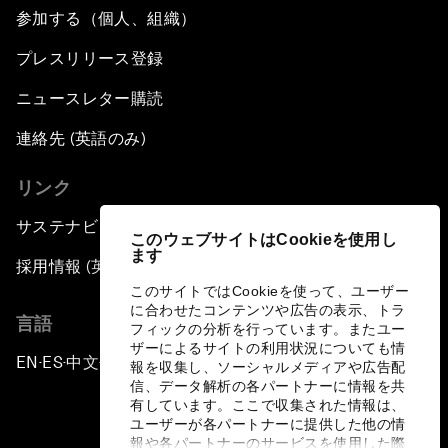
参加する（個人、組織）
プレスリリース登録
ニュースレター購読
連絡先 (英語のみ)
リンク
サステナビリティへの取り組み
このウェブサイトはCookieを使用し
ます
採用情報 (英語のみ)
このサイトではCookieを使って、ユーザー
に合わせたコンテンツや広告の表示、トラ
言語
フィックの分析を行っています。またユー
ザーによるサイトの利用状況についても情
EN
ES
中文
日本語
▪
▪
▪
報を収集し、ソーシャルメディアや広告配
信、データ解析の各パートナーに情報を共
有しています。ここで収集された情報は、
ユーザーが各パートナーに提供した他の情
報や各パートナーのサービスを使用した際