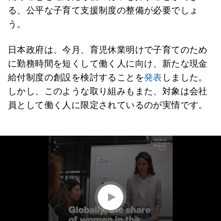
る、公平な子育て支援制度の整備が必要でしょ
う。
日本政府は、今月、育児休業明けで子育てのため
に勤務時間を短くして働く人に向け、新たな現金
給付制度の創設を検討することを
発表
しました。
しかし、このような取り組みもまた、対象は会社
員として働く人に限定されているのが実情です。
0
seconds
of
2
minutes,
27
seconds