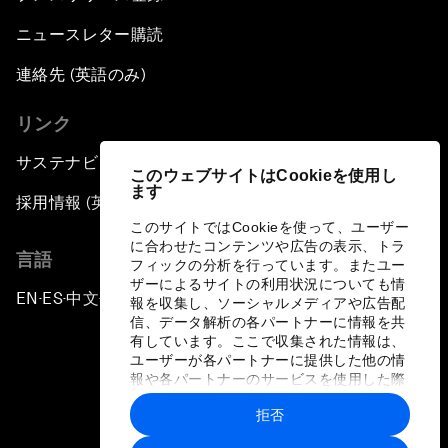
ニュースレター購読
連絡先 (英語のみ)
リンク
サステナビリティへの取り組み
このウェブサイトはCookieを使用し
ます
採用情報 (英語のみ)
このサイトではCookieを使って、ユーザー
に合わせたコンテンツや広告の表示、トラ
言語
フィックの分析を行っています。またユー
ザーによるサイトの利用状況についても情
EN
ES
中文
日本語
▪
▪
▪
報を収集し、ソーシャルメディアや広告配
信、データ解析の各パートナーに情報を共
有しています。ここで収集された情報は、
ユーザーが各パートナーに提供した他の情
報や各パートナーのサービスを使用した際
に収集された情報と組み合わされ、各パー
拒否
トナーによって使用されることがありま
プライバシーポリシーと利用規約
す。