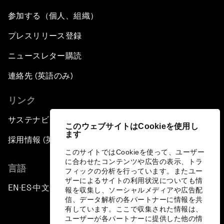
参加する（個人、組織）
プレスリリース登録
ニュースレター購読
連絡先 (英語のみ)
リンク
サステナビリティへの取り組み
このウェブサイトはCookieを使用し
ます
採用情報 (英語のみ)
このサイトではCookieを使って、ユーザー
に合わせたコンテンツや広告の表示、トラ
言語
フィックの分析を行っています。またユー
ザーによるサイトの利用状況についても情
EN
ES
中文
日本語
▪
▪
▪
報を収集し、ソーシャルメディアや広告配
信、データ解析の各パートナーに情報を共
有しています。ここで収集された情報は、
ユーザーが各パートナーに提供した他の情