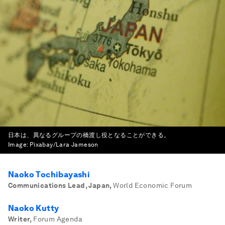
日本は、異なるグループの橋渡し役となることができる。
Image:
Pixabay/Lara Jameson
Naoko Tochibayashi
Communications Lead, Japan
,
World Economic Forum
Naoko Kutty
Writer
,
Forum Agenda