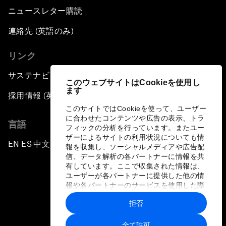
ニュースレター購読
連絡先 (英語のみ)
リンク
サステナビリティへの取り組み
このウェブサイトはCookieを使用し
ます
採用情報 (英語のみ)
このサイトではCookieを使って、ユーザー
に合わせたコンテンツや広告の表示、トラ
言語
フィックの分析を行っています。またユー
ザーによるサイトの利用状況についても情
EN
ES
中文
日本語
▪
▪
▪
報を収集し、ソーシャルメディアや広告配
信、データ解析の各パートナーに情報を共
有しています。ここで収集された情報は、
ユーザーが各パートナーに提供した他の情
報や各パートナーのサービスを使用した際
に収集された情報と組み合わされ、各パー
拒否
トナーによって使用されることがありま
プライバシーポリシーと利用規約
す。
全て許可