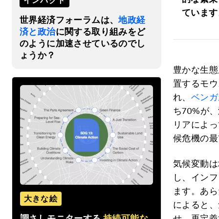
インパクト
ています
世界経済フォーラムは、
地政経
済と政治
に関する取り組みをど
のように加速させているのでし
ょうか？
豊かな生態
置するモウ
れ、
ベンガ
ち70%が
リアによっ
候危機の最
気候変動は
し、インフ
ます。あら
大きな絵
によると、
調さしモニターする
持続可能な
せ、再定義