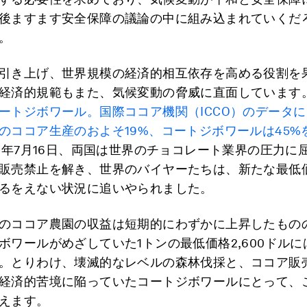
後ますます安全保障の議論の中に組み込まれていくだ
。
引き上げ、世界規模の経済的相互依存を高める役割を
経済的規範もまた、気候変動の脅威に直面しています
ートジボワール。国際ココア機関（ICCO）のデータ
のココア生産のおよそ19%、コートジボワールは45%
19年7月16日、両国は世界のチョコレート業界の圧力に
販売禁止を解き、世界のバイヤーたちは、新たな最低
るをえない状況に追いやられました。
のココア農園の収益は短期的にわずかに上昇したもの
ボワールがめざしていた1トンの最低価格2,600ドル
。とりわけ、壊滅的なレベルの森林伐採と、ココア販
経済的苦境に陥っていたコートジボワールにとって、
えます。