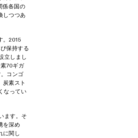
関係各国の
換しつつあ
2015
よび保持する
を設立しまし
素70ギガ
す。コンゴ
、炭素スト
くなってい
います。そ
携を深め
れに関し