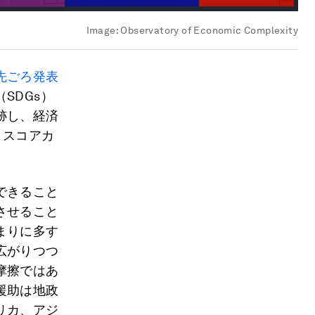
Image:
Observatory of Economic Complexity
先ごろ発表
SDGs）
跡し、経済
、スコアカ
できること
させること
まりに多す
広がりつつ
摩擦ではあ
援助は地政
リカ、アジ