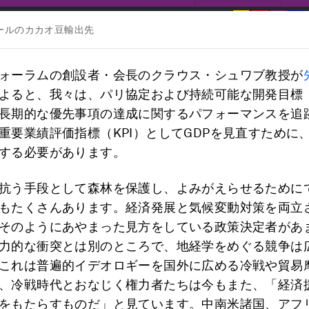
ールのカカオ豆輸出先
ォーラムの創設者・会長のクラウス・シュワブ教授が
よると、我々は、パリ協定および持続可能な開発目標（
長期的な優先事項の達成に関するパフォーマンスを追
重要業績評価指標（KPI）としてGDPを見直すために
する必要があります。
抗う手段として森林を保護し、よみがえらせるために
もたくさんあります。経済発展と気候変動対策を両立
そのようにあやまった見方をしている政策決定者があ
力的な衝突とは別のところで、地経学をめぐる競争は
これは普遍的イデオロギーを国外に広める冷戦や貿易
、冷戦時代とおなじく権力者たちは今もまた、「経済
をもたらすものだ」と見ています。中南米諸国、アフ