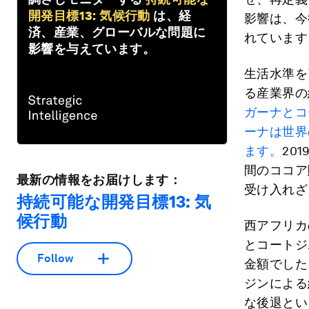
開発目標13: 気候行動
は、経
影響は、今
済、産業、グローバルな問題に
れています
影響を与えています。
生活水準を
る産業界の
ガーナとコ
ーナは世界
ます。
20
間のココア
最新の情報をお届けします：
受け入れざ
持続可能な開発目標13: 気
候行動
西アフリカ
とコートジ
Follow
金額でした
ジンによる
な後退とい