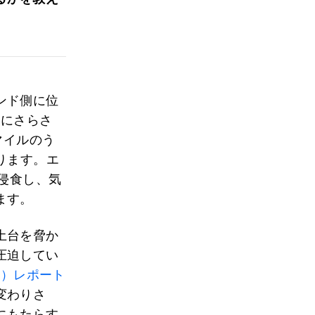
ンド側に位
威にさらさ
マイルのう
ります。エ
侵食し、気
ます。
土台を脅か
圧迫してい
I）レポート
変わりさ
にもたらす