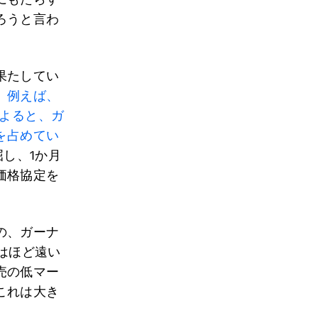
ろうと言わ
果たしてい
。
例えば、
によると、ガ
を占めてい
屈し、1か月
価格協定を
の、ガーナ
にはほど遠い
売の低マー
これは大き