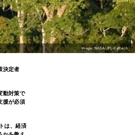
Image:
NASA/JPL-Caltech
策決定者
変動対策で
支援が必須
クトは、経済
るかを教え