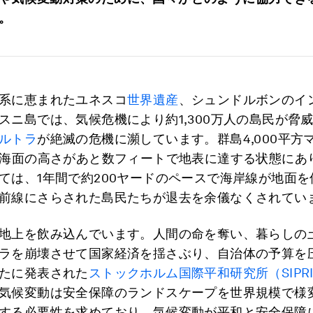
。
系に恵まれたユネスコ
世界遺産
、シュンドルボンのイ
スニ島では、気候危機により約1,300万人の島民が脅
ルトラ
が絶滅の危機に瀕しています。群島4,000平方
、海面の高さがあと数フィートで地表に達する状態にあ
ては、1年間で約200ヤードのペースで海岸線が地面を
前線にさらされた島民たちが退去を余儀なくされてい
地上を飲み込んでいます。人間の命を奪い、暮らしの
ラを崩壊させて国家経済を揺さぶり、自治体の予算を
たに発表された
ストックホルム国際平和研究所（SIPR
気候変動は安全保障のランドスケープを世界規模で様
する必要性を求めており、気候変動が平和と安全保障