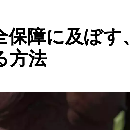
全保障に及ぼす
る方法