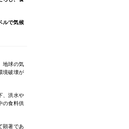
ベルで気候
。地球の気
環境破壊が
。
下、洪水や
中の食料供
て顕著であ