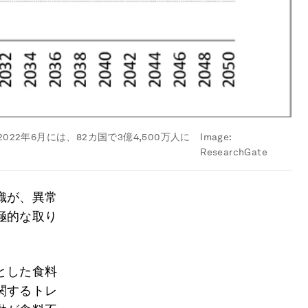
22年6月には、82カ国で3億4,500万人に
Image:
ResearchGate
織が、異常
極的な取り
とした食料
関するトレ