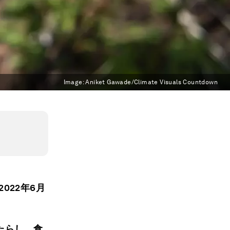
Image:
Aniket Gawade/Climate Visuals Countdown
022年6月
たらし、食