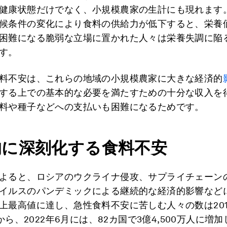
健康状態だけでなく、小規模農家の生計にも現れます
候条件の変化により食料の供給力が低下すると、栄養
困難になる脆弱な立場に置かれた人々は栄養失調に陥
す。
料不安は、これらの地域の小規模農家に大きな経済的
する上での基本的な必要を満たすための十分な収入を
料や種子などへの支払いも困難になるためです。
的に深刻化する食料不安
よると、ロシアのウクライナ侵攻、サプライチェーン
イルスのパンデミックによる継続的な経済的影響など
上最高値に達し、急性食料不安に苦しむ人々の数は201
人から、2022年6月には、82カ国で3億4,500万人に増