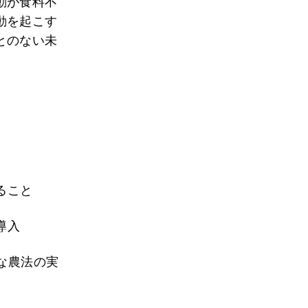
動が食料不
動を起こす
とのない未
ること
導入
な農法の実