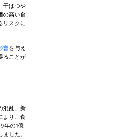
。干ばつや
価の高い食
るリスクに
影響
を与え
得ることが
の混乱、新
により、食
9年の1億
加しました。