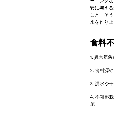
ーニングな
安に与える
こと。そう
来を作り上
食料不
1. 異常
2. 食料
3. 洪水
4. 不耕
施