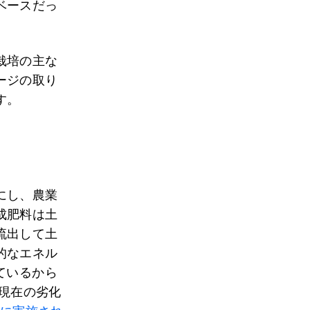
ベースだっ
栽培の主な
ージの取り
す。
にし、農業
成肥料は土
流出して土
的なエネル
ているから
、現在の劣化