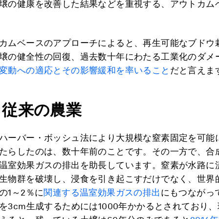
壌の健康を改善した結果などを重視する、アウトカム
カムベースのアプローチによると、再生可能なブドウ
壌の健全性の回復、過去数十年にわたる工業化のダメ
変動への適応とその影響緩和を率いること
だと言えま
と従来の農業
ハーバー・ボッシュ法により大規模な窒素固定を可能
たらしたのは、数十年前のことです。その一方で、合
温室効果ガスの排出を助長しています。窒素が水路に
生物群を破壊し、浸食を引き起こすだけでなく、世界
の1～2％に
関連する温室効果ガスの排出
にもつながっ
を3cm生成するためには1000年かかるとされており