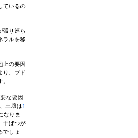
しているの
が張り巡ら
ネラルを移
地上の要因
より、ブド
す。
重要な要因
で、土壌は
1
になりま
、干ばつが
るでしょ