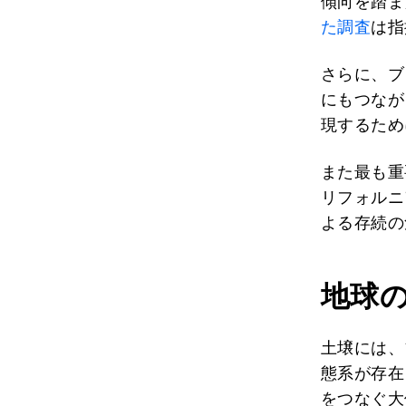
傾向を踏ま
た調査
は指
さらに、ブ
にもつなが
現するため
また最も重
リフォルニ
よる存続の
地球
土壌には、
態系が存在
をつなぐ大