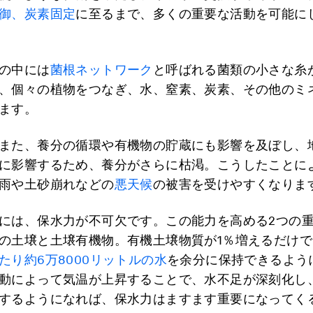
御、炭素固定
に至るまで、多くの重要な活動を可能に
の中には
菌根ネットワーク
と呼ばれる菌類の小さな糸
、個々の植物をつなぎ、水、窒素、炭素、その他のミ
ます。
また、養分の循環や有機物の貯蔵にも影響を及ぼし、
に影響するため、養分がさらに枯渇。こうしたことに
雨や土砂崩れなどの
悪天候
の被害を受けやすくなりま
には、保水力が不可欠です。この能力を高める2つの
の土壌と土壌有機物。有機土壌物質が1％増えるだけ
たり約6万8000リットルの水
を余分に保持できるよう
動によって気温が上昇することで、水不足が深刻化し
するようになれば、保水力はますます重要になってく