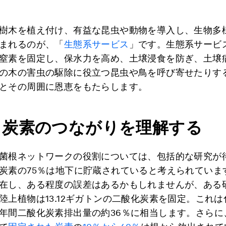
樹木を植え付け、有益な昆虫や動物を導入し、生物多
まれるのが、「
生態系サービス
」です。生態系サービ
窒素を固定し、保水力を高め、土壌浸食を防ぎ、土壌
の木の害虫の駆除に役立つ昆虫や鳥を呼び寄せたりす
とその周囲に恩恵をもたらします。
と炭素のつながりを理解する
菌根ネットワークの役割については、包括的な研究が
炭素の75％は地下に貯蔵されていると考えられていま
在し、ある程度の誤差はあるかもしれませんが、ある
陸上植物は13.12ギガトンの二酸化炭素を固定。これ
年間二酸化炭素排出量の約36％に相当します。さらに