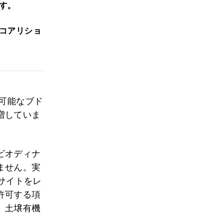
す。
コアリショ
生可能なブド
増していま
ビオディナ
ません。実
サイトをレ
許可する項
。土壌有機