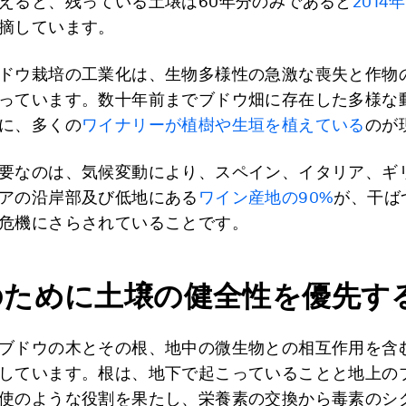
えると、残っている土壌は60年分のみであると
201
摘しています。
ドウ栽培の工業化は、生物多様性の急激な喪失と作物
っています。数十年前までブドウ畑に存在した多様な
に、多くの
ワイナリーが植樹や生垣を植えている
のが
要なのは、気候変動により、スペイン、イタリア、ギ
アの沿岸部及び低地にある
ワイン産地の90%
が、干ば
危機にさらされていることです。
のために土壌の健全性を優先す
ブドウの木とその根、地中の微生物との相互作用を含
しています。根は、地下で起こっていることと地上の
使のような役割を果たし、栄養素の交換から毒素のシ