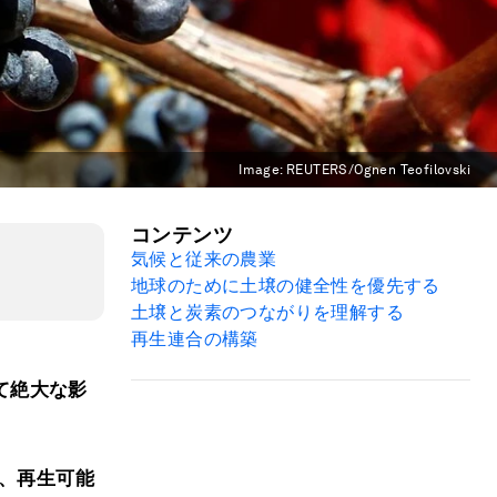
Image:
REUTERS/Ognen Teofilovski
コンテンツ
気候と従来の農業
地球のために土壌の健全性を優先する
土壌と炭素のつながりを理解する
再生連合の構築
て絶大な影
、再生可能