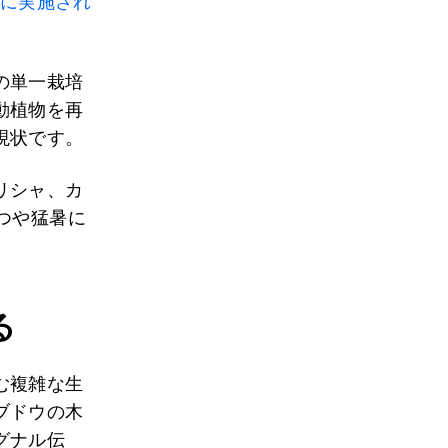
4年に実施され
の単一栽培
動植物を再
現状です。
リシャ、カ
つや猛暑に
る
む複雑な生
ブドウの木
グナル伝