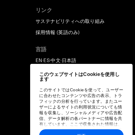
リンク
サステナビリティへの取り組み
採用情報 (英語のみ)
て
言語
EN
ES
中文
日本語
▪
▪
▪
このウェブサイトはCookieを使用し
ます
このサイトではCookieを使って、ユーザー
に合わせたコンテンツや広告の表示、トラ
フィックの分析を行っています。またユー
ザーによるサイトの利用状況についても情
報を収集し、ソーシャルメディアや広告配
信、データ解析の各パートナーに情報を共
有しています。ここで収集された情報は、
ユーザーが各パートナーに提供した他の情