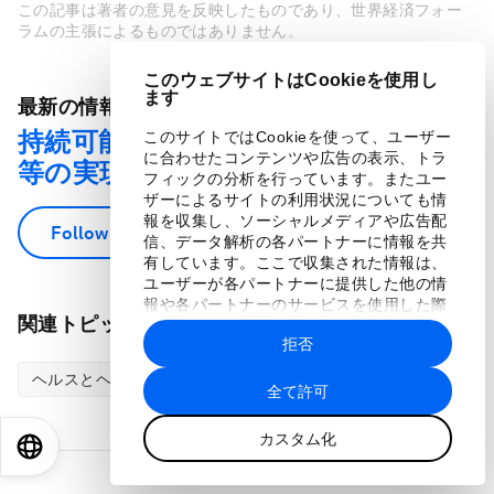
この記事は著者の意見を反映したものであり、世界経済フォー
ラムの主張によるものではありません。
このウェブサイトはCookieを使用し
ます
最新の情報をお届けします：
持続可能な開発目標５: ジェンダー平
このサイトではCookieを使って、ユーザー
に合わせたコンテンツや広告の表示、トラ
等の実現
フィックの分析を行っています。またユー
ザーによるサイトの利用状況についても情
報を収集し、ソーシャルメディアや広告配
Follow
信、データ解析の各パートナーに情報を共
有しています。ここで収集された情報は、
ユーザーが各パートナーに提供した他の情
報や各パートナーのサービスを使用した際
関連トピック：
に収集された情報と組み合わされ、各パー
拒否
トナーによって使用されることがありま
す。
ヘルスとヘルスケア
公正、多様性、包摂性
全て許可
カスタム化
EN
ES
中文
日本語