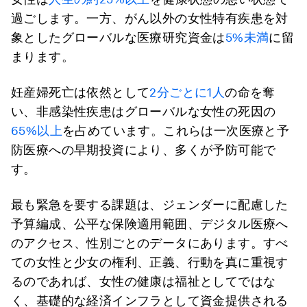
過ごします。一方、がん以外の女性特有疾患を対
象としたグローバルな医療研究資金は
5%未満
に留
まります。
妊産婦死亡は依然として
2分ごとに1人
の命を奪
い、非感染性疾患はグローバルな女性の死因の
65%以上
を占めています。これらは一次医療と予
防医療への早期投資により、多くが予防可能で
す。
最も緊急を要する課題は、ジェンダーに配慮した
予算編成、公平な保険適用範囲、デジタル医療へ
のアクセス、性別ごとのデータにあります。すべ
ての女性と少女の権利、正義、行動を真に重視す
るのであれば、女性の健康は福祉としてではな
く、基礎的な経済インフラとして資金提供される