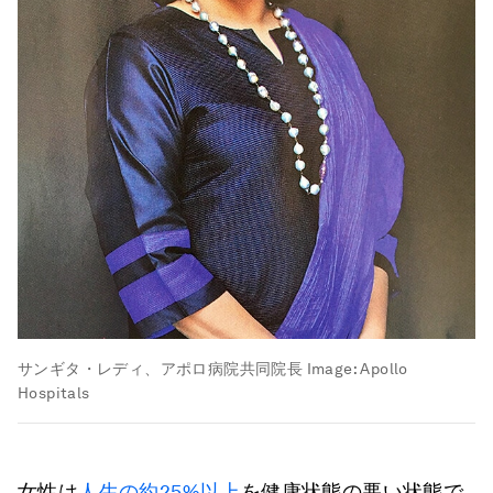
サンギタ・レディ、アポロ病院共同院長
Image:
Apollo
Hospitals
女性は
人生の約25%以上
を健康状態の悪い状態で