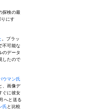
の探検の最
彫りにす
た
。ブラッ
で不可能な
ルのデータ
現したので
バウマン氏
と、画像デ
すぐに彼女
を月へと送る
ン氏
と比較