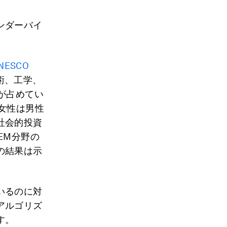
ンダーバイ
ESCO
術、工学、
が占めてい
女性は男性
社会的投資
EM分野の
の結果は示
いるのに対
アルゴリズ
す。