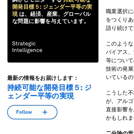
開発目標５: ジェンダー平等の実
職業選択に
現
は、経済、産業、グローバル
をつくりあ
な問題に影響を与えています。
語り続けて
このような
バイアス、
等について
技術の発展
いているの
最新の情報をお届けします：
持続可能な開発目標５: ジ
こうした不
ェンダー平等の実現
が、アルゴ
直接影響を
Follow
かもしれま
二分論の世