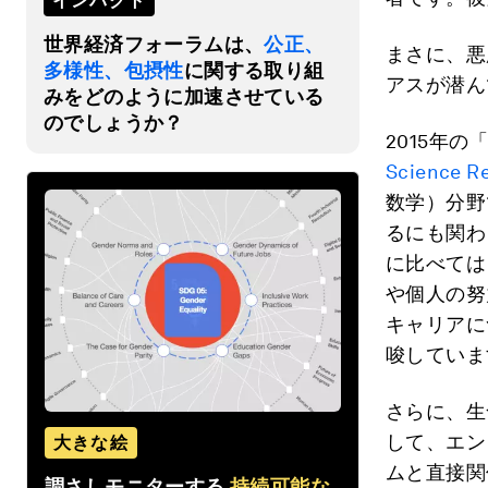
インパクト
世界経済フォーラムは、
公正、
まさに、悪
多様性、包摂性
に関する取り組
アスが潜ん
みをどのように加速させている
のでしょうか？
2015年の
Science R
数学）分野
るにも関わ
に比べては
や個人の努
キャリアに
唆していま
さらに、生
して、エン
大きな絵
ムと直接関
調さしモニターする
持続可能な