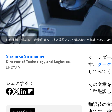
前途多難な道のり。職業選択も、社会障壁という構成概念と無縁ではいられ
Shamika Sirimanne
ジェンダー
Director of Technology and Logistics
,
す。
グーグ
UNCTAD
してみてく
シェアする：
その文章を
自動翻訳し
翻訳後の文
者です。彼