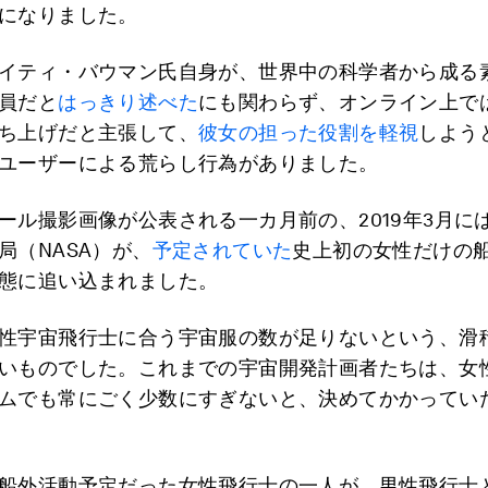
になりました。
イティ・バウマン氏自身が、世界中の科学者から成る
員だと
はっきり述べた
にも関わらず、オンライン上で
ち上げだと主張して、
彼女の担った役割を軽視
しよう
ユーザーによる荒らし行為がありました。
ール撮影画像が公表される一カ月前の、2019年3月に
局（NASA）が、
予定されていた
史上初の女性だけの
態に追い込まれました。
性宇宙飛行士に合う宇宙服の数が足りないという、滑
いものでした。これまでの宇宙開発計画者たちは、女
ムでも常にごく少数にすぎないと、決めてかかってい
船外活動予定だった女性飛行士の一人が、男性飛行士