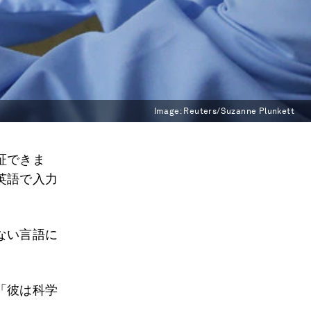
Image:
Reuters/Suzanne Plunkett
証できま
英語で入力
ない言語に
「彼は科学