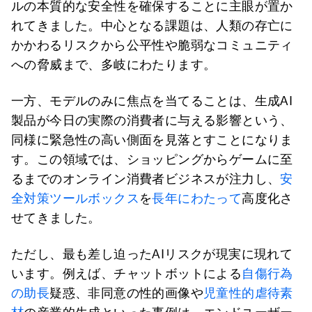
ルの本質的な安全性を確保することに主眼が置か
れてきました。中心となる課題は、人類の存亡に
かかわるリスクから公平性や脆弱なコミュニティ
への脅威まで、多岐にわたります。
一方、モデルのみに焦点を当てることは、生成AI
製品が今日の実際の消費者に与える影響という、
同様に緊急性の高い側面を見落とすことになりま
す。この領域では、ショッピングからゲームに至
るまでのオンライン消費者ビジネスが注力し、
安
全対策ツールボックス
を
長年にわたって
高度化さ
せてきました。
ただし、最も差し迫ったAIリスクが現実に現れて
います。例えば、チャットボットによる
自傷行為
の助長
疑惑、非同意の性的画像や
児童性的虐待素