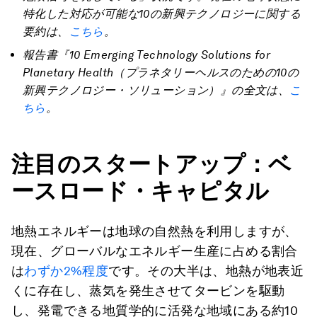
特化した対応が可能な10の新興テクノロジーに関する
要約は、
こちら
。
報告書『10 Emerging Technology Solutions for
Planetary Health（プラネタリーヘルスのための10の
新興テクノロジー・ソリューション）』の全文は、
こ
ちら
。
注目のスタートアップ：ベ
ースロード・キャピタル
地熱エネルギーは地球の自然熱を利用しますが、
現在、グローバルなエネルギー生産に占める割合
は
わずか2%程度
です。その大半は、地熱が地表近
くに存在し、蒸気を発生させてタービンを駆動
し、発電できる地質学的に活発な地域にある約10