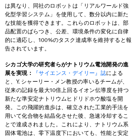
は異なり、同社のロボットは「リアルワールド強
化型学習システム」を使用して、数分以内に新た
な技能を獲得できます。これらのロボットは、部
品配置のばらつき、公差、環境条件の変化に自律
的に適応し、100%のタスク達成率を維持すると報
告されています。
シカゴ大学の研究者らがナトリウム電池開発の進
展を実現：
『サイエンス・デイリー』誌
による
と、Y. シャーリー・メン教授の率いるチームが、
従来の記録を最大10倍上回るイオン伝導度を持つ
新たな準安定ナトリウムヒドリドホウ酸塩を開
発。この飛躍的進歩は、確立された工業的手法を
用いて化合物を結晶化させた後、急速冷却するこ
とで達成されました。これにより、ナトリウム系
固体電池は、零下温度下においても、性能と安定