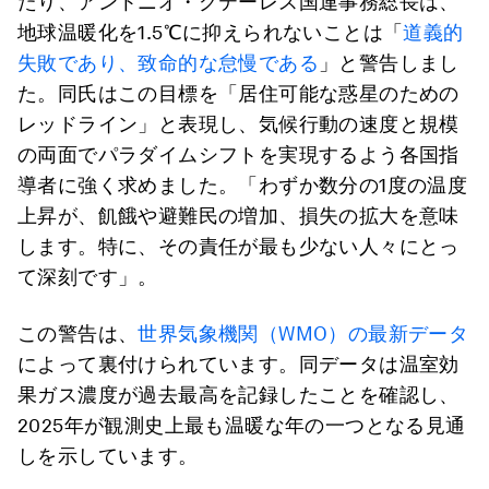
たり、アントニオ・グテーレス国連事務総長は、
地球温暖化を1.5℃に抑えられないことは「
道義的
失敗であり、致命的な怠慢である
」と警告しまし
た。同氏はこの目標を「居住可能な惑星のための
レッドライン」と表現し、気候行動の速度と規模
の両面でパラダイムシフトを実現するよう各国指
導者に強く求めました。「わずか数分の1度の温度
上昇が、飢餓や避難民の増加、損失の拡大を意味
します。特に、その責任が最も少ない人々にとっ
て深刻です」。
この警告は、
世界気象機関（WMO）の最新データ
によって裏付けられています。同データは温室効
果ガス濃度が過去最高を記録したことを確認し、
2025年が観測史上最も温暖な年の一つとなる見通
しを示しています。