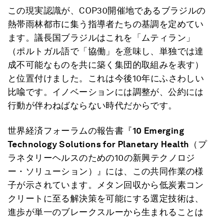
この現実認識が、COP30開催地であるブラジルの
熱帯雨林都市に集う指導者たちの基調を定めてい
ます。議長国ブラジルはこれを「ムティラン」
（ポルトガル語で「協働」を意味し、単独では達
成不可能なものを共に築く集団的取組みを表す）
と位置付けました。これは今後10年にふさわしい
比喩です。イノベーションには調整が、公約には
行動が伴わねばならない時代だからです。
世界経済フォーラムの報告書『
10 Emerging
Technology Solutions for Planetary Health
（プ
ラネタリーヘルスのための10の新興テクノロジ
ー・ソリューション）』には、この共同作業の様
子が示されています。メタン回収から低炭素コン
クリートに至る解決策を可能にする選定技術は、
進歩が単一のブレークスルーから生まれることは