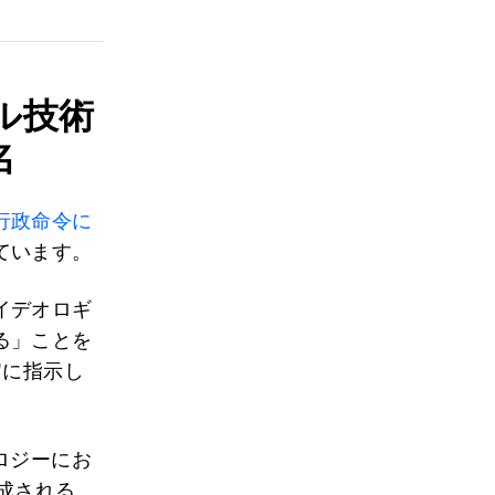
ル技術
名
行政命令に
ています。
イデオロギ
る」ことを
官に指示し
ロジーにお
成される、