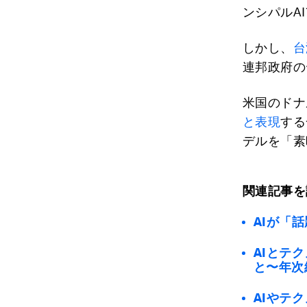
ンシパルA
しかし、
台
連邦政府の
米国のドナ
と表現
する
デルを「素
関連記事を
AIが「
AIとテ
と〜年次
AIやテ