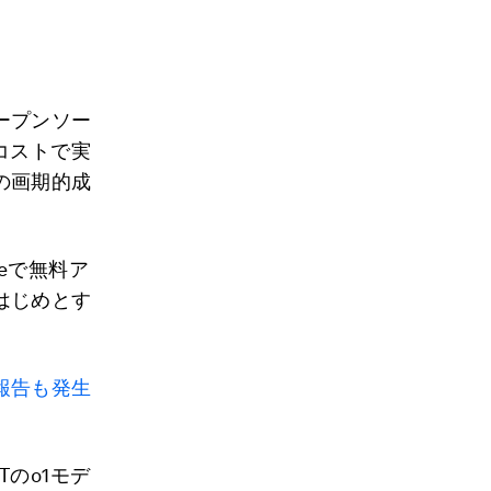
ープンソー
コストで実
の画期的成
reで無料ア
はじめとす
報告も発生
Tのo1モデ