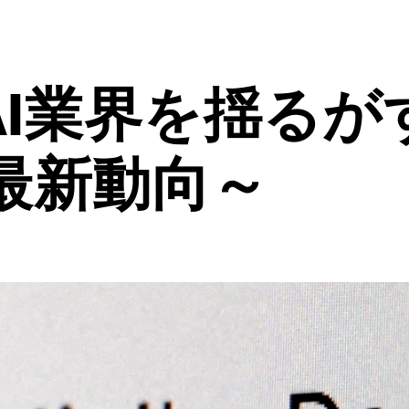
kがAI業界を揺る
最新動向～