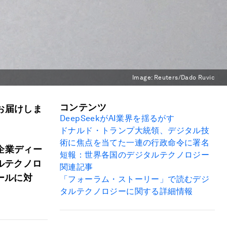
Image:
Reuters/Dado Ruvic
コンテンツ
お届けしま
DeepSeek
が
AI
業界を揺るがす
ドナルド・トランプ大統領、デジタル技
術に焦点を当てた一連の行政命令に署名
企業ディー
短報：世界各国のデジタルテクノロジー
ルテクノロ
関連記事
ールに対
「フォーラム・ストーリー」で読むデジ
タルテクノロジーに関する詳細情報