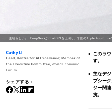
「素晴らしい」...DeepSeekがChatGPTを上回り、米国のApple App S
Cathy Li
このラウ
Head, Centre for AI Excellence; Member of
す。
the Executive Committee
,
World Economic
Forum
主なデジ
プシーク
シェアする：
ジー関連
抗。