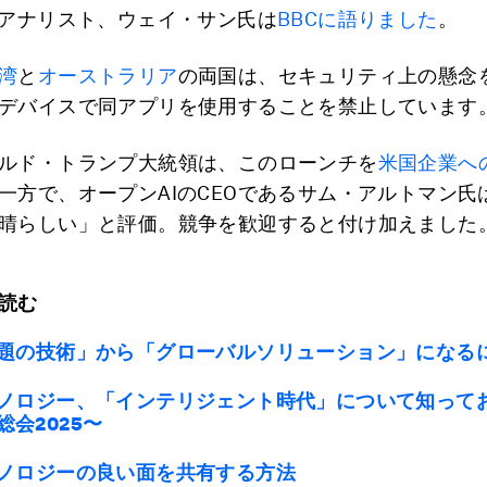
Iアナリスト、ウェイ・サン氏は
BBCに語りました
。
湾
と
オーストラリア
の両国は、セキュリティ上の懸念
デバイスで同アプリを使用することを禁止しています
ルド・トランプ大統領は、このローンチを
米国企業へ
一方で、オープンAIのCEOであるサム・アルトマン氏
晴らしい」と評価。競争を歓迎すると付け加えました
読む
話題の技術」から「グローバルソリューション」になる
クノロジー、「インテリジェント時代」について知って
総会2025〜
クノロジーの良い面を共有する方法