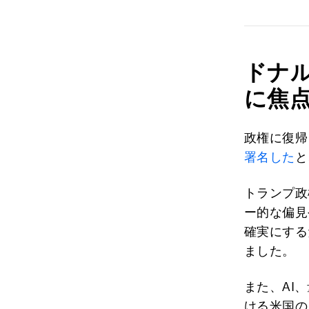
ドナ
に焦
政権に復帰
署名した
と
トランプ政
ー的な偏見
確実にする
ました。
また、AI
ける米国の