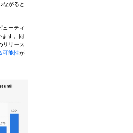
つながると
ピューティ
います。同
のリリース
る可能性
が