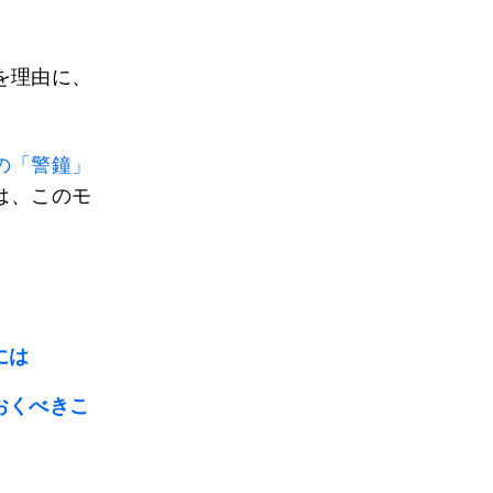
を理由に、
。
の「警鐘」
は、このモ
。
には
おくべきこ