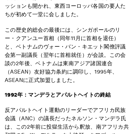
ッションも開かれ、東西ヨーロッパ各国の要人た
ちが初めて一堂に会しました。
この歴史的総会の最後には、シンガポールのリ
ー・クアンユー首相（同年11月に首相を退任）
と、ベトナムのヴォー・バン・キエット閣僚評議
会第一副議長（翌年に首相就任）が会談。この会
談の2年後、ベトナムは東南アジア諸国連合
（ASEAN）友好協力条約に調印し、1995年、
ASEANに正式加盟しました。
1992年：マンデラとアパルトヘイトの終結
反アパルトヘイト運動のリーダーでアフリカ民族
会議（ANC）の議長だったネルソン・マンデラ氏
は、この2年前に投獄生活から釈放、南アフリカ共