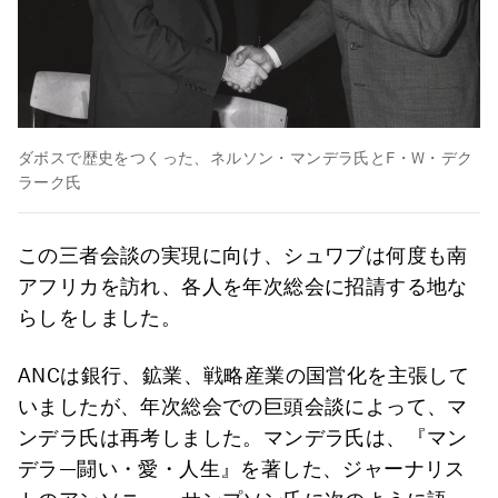
ダボスで歴史をつくった、ネルソン・マンデラ氏とF・W・デク
ラーク氏
この三者会談の実現に向け、シュワブは何度も南
アフリカを訪れ、各人を年次総会に招請する地な
らしをしました。
ANCは銀行、鉱業、戦略産業の国営化を主張して
いましたが、年次総会での巨頭会談によって、マ
ンデラ氏は再考しました。マンデラ氏は、『マン
デラ―闘い・愛・人生』を著した、ジャーナリス