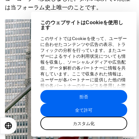
は当フォーラム史上唯一のことです。
このウェブサイトはCookieを使用し
ます
このサイトではCookieを使って、ユーザー
に合わせたコンテンツや広告の表示、トラ
フィックの分析を行っています。またユー
ザーによるサイトの利用状況についても情
報を収集し、ソーシャルメディアや広告配
信、データ解析の各パートナーに情報を共
有しています。ここで収集された情報は、
ユーザーが各パートナーに提供した他の情
報や各パートナーのサービスを使用した際
に収集された情報と組み合わされ、各パー
拒否
トナーによって使用されることがありま
す。
全て許可
カスタム化
EN
ES
中文
日本語