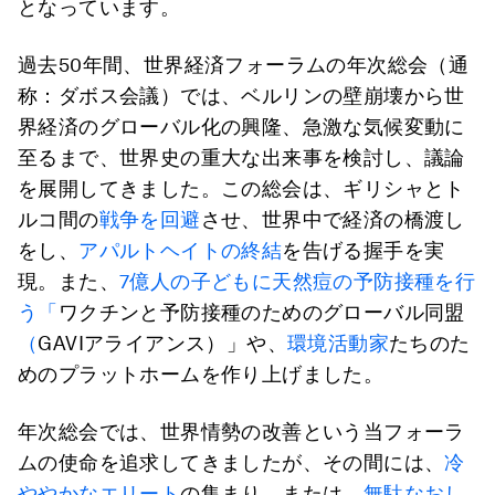
となっています。
過去50年間、世界経済フォーラムの年次総会（通
称：ダボス会議）では、ベルリンの壁崩壊から世
界経済のグローバル化の興隆、急激な気候変動に
至るまで、世界史の重大な出来事を検討し、議論
を展開してきました。この総会は、ギリシャとト
ルコ間の
戦争を回避
させ、世界中で経済の橋渡し
をし、
アパルトヘイトの終結
を告げる握手を実
現。また、
7億人の子どもに天然痘の予防接種を行
う
「
ワクチンと予防接種のためのグローバル同盟
（
GAVIアライアンス）」や、
環境活動家
たちのた
めのプラットホームを作り上げました。
年次総会では、世界情勢の改善という当フォーラ
ムの使命を追求してきましたが、その間には、
冷
ややかなエリート
の集まり、または、
無駄なおし