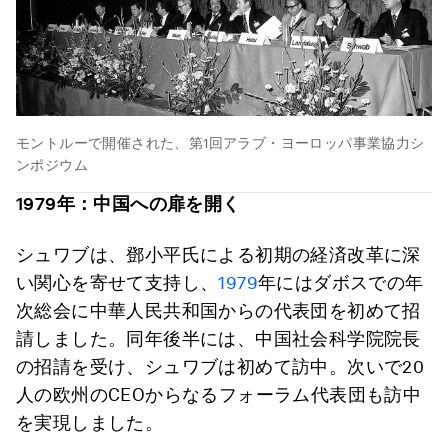
モントルーで開催された、第1回アラブ・ヨーロッパ事業協力シ
ンポジウム
1979
年：中国への扉を開く
シュワブは、鄧小平氏による初期の経済改革に深
い関心を寄せて支持し、
1979
年にはダボスでの年
次総会に中華人民共和国からの代表団を初めて招
請しました。同年後半には、中国社会科学院院長
の招請を受け、シュワブは初めて訪中。次いで20
人の欧州のCEOからなるフォーラム代表団も訪中
を実現しました。