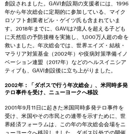
創設されました。GAVI創設期の支援者には、1996
年から年次総会に定期的に参加している、マイク
ロソフト創業者ビル・ゲイツ氏も含まれていま
す。2018年までに、GAVIは7億人を超える子ども
に天然痘の予防接種を実施し、1,000万人超の命を
救いました。年次総会では、世界エイズ・結核・
マラリア対策基金（2002年）や疫病対策準備イノ
ベーション連盟（2017年）などのヘルスイニシア
ティブも、GAVI創設後に立ち上がりました。
2002
年：「ダボスで行う年次総会」、米同時多発
テロ事件を受け、ニューヨークへ移設
2001年9月11日に起きた米国同時多発テロ事件を
受け、米国やその市民との連帯を示すために、世
界経済フォーラムは、この年の年次総会会場をニ
ューヨークへ移設しました。ダボス以外での開催