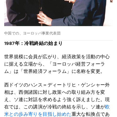
中国での、ヨーロッパ事業代表団
1987
年：冷戦終結の始まり
世界規模に会員が広がり、経済政策を活動の中心
に据える立場から、「ヨーロッパ経営フォーラ
ム」は「世界経済フォーラム」に名称を変更。
西ドイツのハンス＝ディートリヒ・ゲンシャー外
相は、西側諸国に対し政策への取り組み方を変
え、ソ連に対話を求めるよう強く訴えました。現
在では、この講演が冷戦の終結を示し、ソ連が
欧
米との歩み寄りを目指し始めた
重大な転換点であ