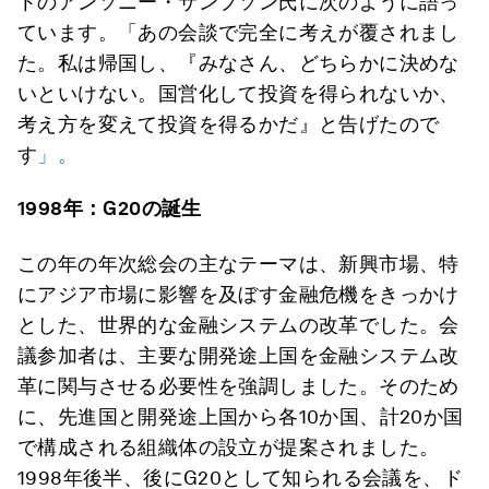
トのアンソニー・サンプソン氏に次のように語っ
ています。「あの会談で完全に考えが覆されまし
た。私は帰国し、『みなさん、どちらかに決めな
いといけない。国営化して投資を得られないか、
考え方を変えて投資を得るかだ』と告げたので
す
」。
1998
年：
G20
の誕生
この年の年次総会の主なテーマは、新興市場、特
にアジア市場に影響を及ぼす金融危機をきっかけ
とした、世界的な金融システムの改革でした。会
議参加者は、主要な開発途上国を金融システム改
革に関与させる必要性を強調しました。そのため
に、先進国と開発途上国から各10か国、計20か国
で構成される組織体の設立が提案されました。
1998年後半、後にG20として知られる会議を、ド