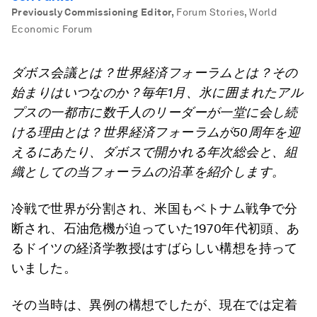
Previously Commissioning Editor
,
Forum Stories, World
Economic Forum
ダボス会議とは？世界経済フォーラムとは？その
始まりはいつなのか？毎年
1
月、氷に囲まれたアル
プスの一都市に数千人のリーダーが一堂に会し続
ける理由とは？世界経済フォーラムが
50
周年を迎
えるにあたり、ダボスで開かれる年次総会と、組
織としての当フォーラムの沿革を紹介します。
冷戦で世界が分割され、米国もベトナム戦争で分
断され、石油危機が迫っていた1970年代初頭、あ
るドイツの経済学教授はすばらしい構想を持って
いました。
その当時は、異例の構想でしたが、現在では定着