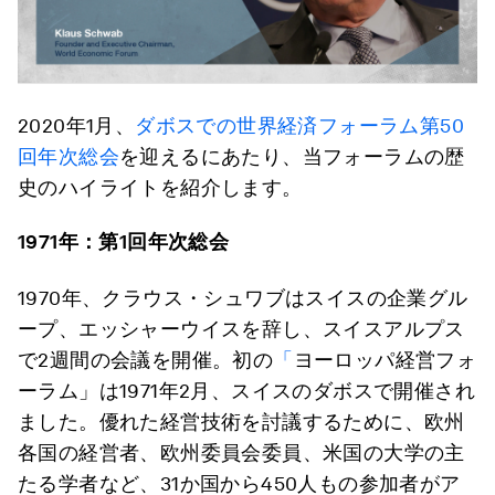
2020年1月、
ダボスでの世界経済フォーラム第50
回年次総会
を迎えるにあたり、当フォーラムの歴
史のハイライトを紹介します。
1971
年：第
1
回年次総会
1970年、クラウス・シュワブはスイスの企業グル
ープ、エッシャーウイスを辞し、スイスアルプス
で2週間の会議を開催。初の
「
ヨーロッパ経営フォ
ーラム」は1971年2月、スイスのダボスで開催され
ました。優れた経営技術を討議するために、欧州
各国の経営者、欧州委員会委員、米国の大学の主
たる学者など、31か国から450人もの参加者がア