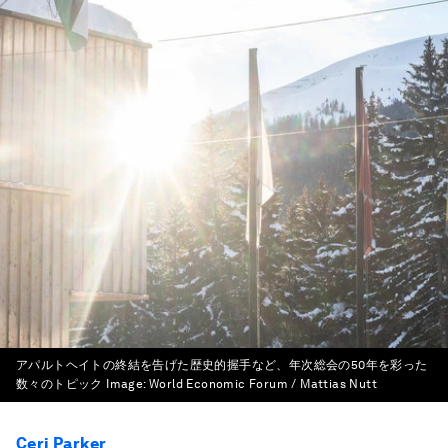
アパルトヘイトの終結を告げた歴史的握手など、年次総会の50年を彩った
数々のトピック
Image:
World Economic Forum / Mattias Nutt
Ceri Parker