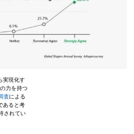
ら実現化す
化の力を持つ
調査
による
であると考
持されてい