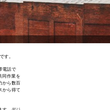
つです。
帯電話で
共同作業を
力から数百
スから得て
ます。デジ