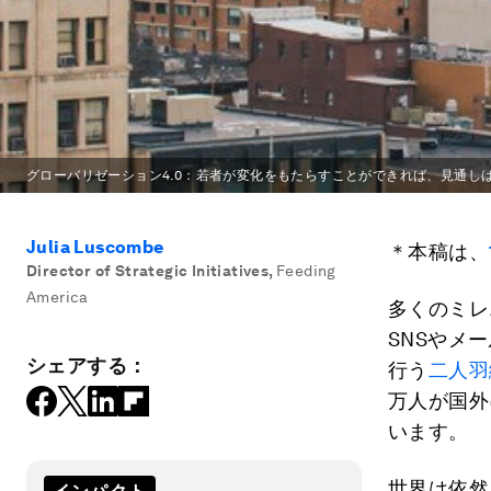
グローバリゼーション4.0：若者が変化をもたらすことができれば、見通し
Julia Luscombe
＊本稿は、
Director of Strategic Initiatives
,
Feeding
America
多くのミレ
SNSやメ
シェアする：
行う
二人羽
万人が国外
います。
世界は依然