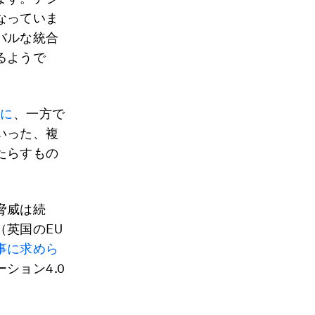
なっていま
バルな統合
るようで
様に
、一方で
いった、複
たらすもの
脅威は続
英国のEU
事に求めら
ション4.0