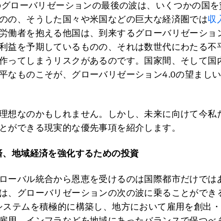
代のグローバリゼーションの最後の波は、いくつかの国
のの、そうした国々や米国などの巨大な経済圏では
収
労働者を抱える他国は、到来するグローバリゼーショ
利益を予期しているものの、それは数世代にわたる不
作ってしまうリスクがあるのです。国家間、そして国
平なものこそが、グローバリゼーション4.0の望まし
理想なのかもしれません。しかし、未来に向けて今私
とができる現実的な優先事項を紹介します。
済、地域経済を強化するための投資
ローバル統合から恩恵を受けるのは国際都市だけでは
は、グローバリゼーションの次の波に乗ることができ
システムを積極的に構築し、地方において雇用を創出
雇用、インフラなどを地域にあったバランスで保つべ