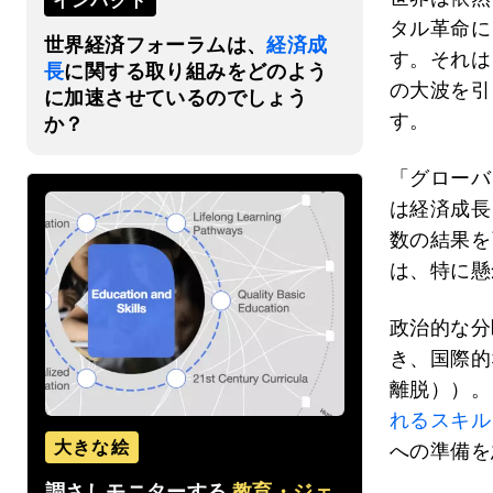
インパクト
タル革命に
世界経済フォーラムは、
経済成
す。それは
長
に関する取り組みをどのよう
の大波を引
に加速させているのでしょう
す。
か？
「グローバ
は経済成長
数の結果を
は、特に懸
政治的な分
き、国際的
離脱））。
れるスキル
大きな絵
への準備を
調さしモニターする
教育・ジェ