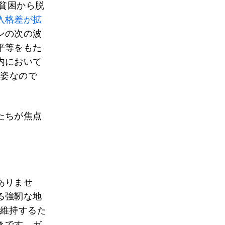
を貧困から脱
入格差が拡
ンの次の波
平等をもた
内において
い姿なので
たちが焦点
ありませ
る強靭な地
・維持するた
きです。ガ