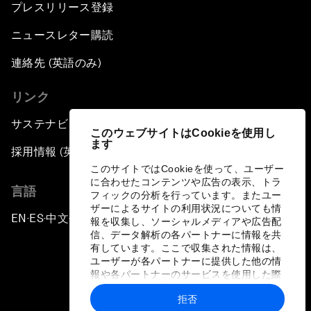
プレスリリース登録
ニュースレター購読
連絡先 (英語のみ)
リンク
サステナビリティへの取り組み
このウェブサイトはCookieを使用し
ます
採用情報 (英語のみ)
このサイトではCookieを使って、ユーザー
に合わせたコンテンツや広告の表示、トラ
言語
フィックの分析を行っています。またユー
ザーによるサイトの利用状況についても情
EN
ES
中文
日本語
▪
▪
▪
報を収集し、ソーシャルメディアや広告配
信、データ解析の各パートナーに情報を共
有しています。ここで収集された情報は、
ユーザーが各パートナーに提供した他の情
報や各パートナーのサービスを使用した際
に収集された情報と組み合わされ、各パー
拒否
トナーによって使用されることがありま