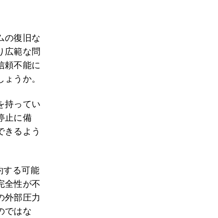
ムの復旧な
り広範な問
信頼不能に
しょうか。
を持ってい
停止に備
できるよう
約する可能
完全性が不
の外部圧力
のではな