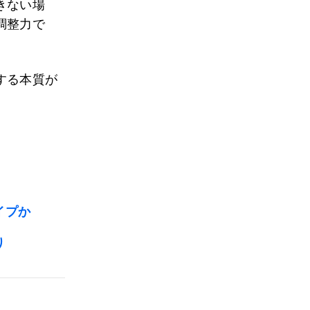
きない場
調整力で
する本質が
イプか
り