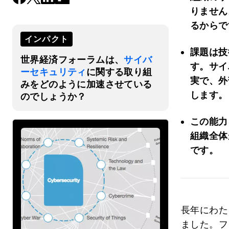
りません
るからで
インパクト
課題は技
世界経済フォーラムは、
サイバ
す。
サイ
ーセキュリティ
に関する取り組
実で、外
みをどのように加速させている
します。
のでしょうか？
この能力
組織全体
です。
長年にわた
ました。フ