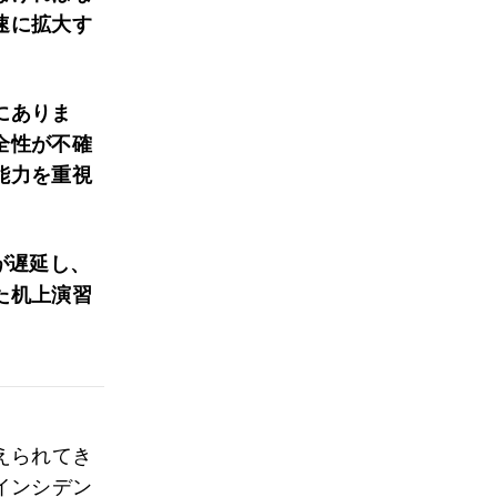
速に拡大す
にありま
全性が不確
能力を重視
が遅延し、
た机上演習
えられてき
インシデン