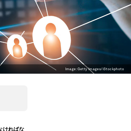
Image:
Getty Images/iStockphoto
なければな