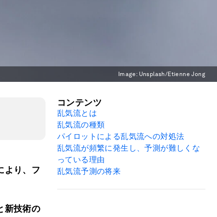
Image:
Unsplash/Etienne Jong
コンテンツ
乱気流とは
乱気流の種類
パイロットによる乱気流への対処法
乱気流が頻繁に発生し、予測が難しくな
っている理由
により、フ
乱気流予測の将来
と新技術の