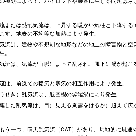
の種類によって、パイロットや乗客に生じる問題はさ
流または熱乱気流は、上昇する暖かい気柱と下降する
こす、地表の不均等な加熱により発生。
気流は、建物や不規則な地形などの地上の障害物と空
生。
気流は、気流が山脈によって乱され、風下に渦が起こ
流は、前線での暖気と寒気の相互作用により発生。
うせき）乱気流は、航空機の翼端渦により発生。
連した乱気流は、目に見える嵐雲をはるかに超えて広
もう一つ、晴天乱気流（CAT）があり、局地的に風速