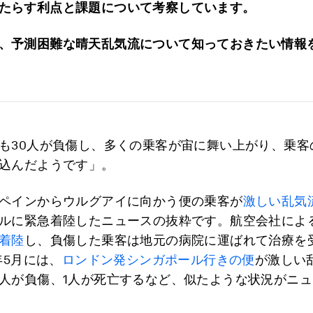
たらす利点と課題について考察しています。
、予測困難な晴天乱気流について知っておきたい情報
も30人が負傷し、多くの乗客が宙に舞い上がり、乗客
込んだようです」。
ペインからウルグアイに向かう便の乗客が
激しい乱気
ルに緊急着陸したニュースの抜粋です。航空会社によ
着陸
し、負傷した乗客は地元の病院に運ばれて治療を
年5月には、
ロンドン発シンガポール行きの便
が激しい
人が負傷、1人が死亡するなど、似たような状況がニ