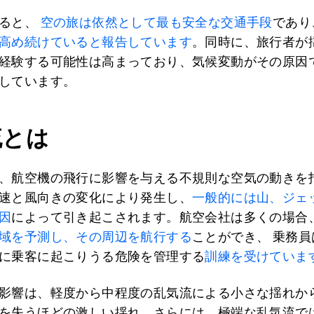
ると、
空の旅は依然として最も安全な交通手段
であり
高め続けていると報告しています
。同時に、旅行者が
経験する可能性は高まっており、気候変動がその原因
しています。
流とは
、航空機の飛行に影響を与える不規則な空気の動きを
速と風向きの変化により発生し、
一般的には山、ジェ
因
によって引き起こされます。航空会社は多くの場合
域を予測し、その周辺を航行する
ことができ、 乗務
に乗客に起こりうる危険を管理する
訓練を受けていま
影響は、軽度から中程度の乱気流による小さな揺れか
を失うほどの激しい揺れ、さらには、極端な乱気流で