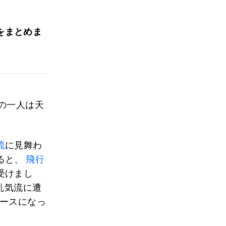
をまとめま
の一人は天
流
に見舞わ
ると、
飛行
受けまし
乱気流に遭
ュースになっ