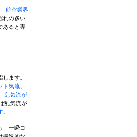
、
航空業界
揺れの多い
であると専
指します。
ット気流、
、
乱気流が
員は乱気流が
す
。
ら、一瞬コ
は構造的な