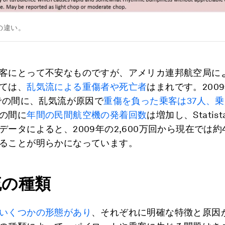
の違い。
客にとって不安なものですが、アメリカ連邦航空局に
ては、
乱気流による重傷者や死亡者
はまれです。200
までの間に、乱気流が原因で
重傷を負った乗客は37人、乗
の間に
年間の民間航空機の発着回数
は増加し、Statis
ータによると、2009年の2,600万回から現在では約4
ることが明らかになっています。
流の種類
いくつかの形態があり
、それぞれに明確な特徴と原因