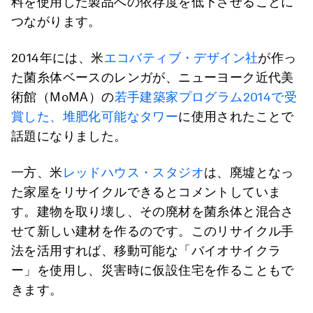
料を使用した製品への依存度を低下させることに
つながります。
2014年には、米
エコバティブ・デザイン社
が作っ
た菌糸体ベースのレンガが、ニューヨーク近代美
術館（MoMA）の
若手建築家プログラム2014で受
賞した、堆肥化可能なタワー
に使用されたことで
話題になりました。
一方、米
レッドハウス・スタジオ
は、廃墟となっ
た家屋をリサイクルできるとコメントしていま
す。建物を取り壊し、その廃材を菌糸体と混合さ
せて新しい建材を作るのです。このリサイクル手
法を活用すれば、移動可能な「バイオサイクラ
ー」を使用し、災害時に仮設住宅を作ることもで
きます。