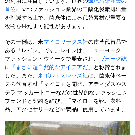
の利用に注目しています。世界の
環境汚染産業の
首位
に立つファッション業界の二酸化炭素排出量
を削減する上で、菌糸体による代替素材が重要な
役割を果たす可能性があります。
その一例は、米
マイコワークス社
の皮革代替品で
ある「レイシ」です。レイシは、ニューヨーク・
ファッション・ウイークで発表され、
ヴォーグ誌
に「まさに超自然的なアイデアだ」
と称賛されま
した。また、
米
ボルトスレッズ社
は、菌糸体ベー
スの代替素材「マイロ」を開発。アディダスやス
テラ マッカートニーなどの世界的なファッション
ブランドと契約を結び、「マイロ」を靴、衣料
品、アクセサリーなどの製品に使用しています。