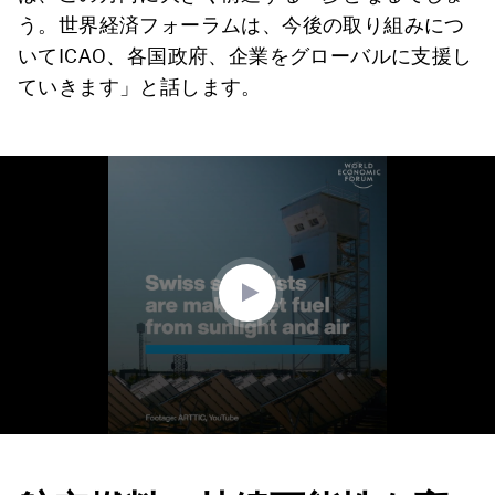
う。世界経済フォーラムは、今後の取り組みにつ
いてICAO、各国政府、企業をグローバルに支援し
ていきます」と話します。
0
seconds
of
1
minute,
34
seconds