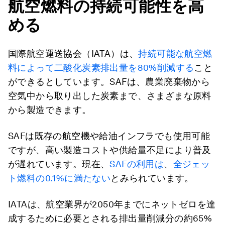
航空燃料の持続可能性を高
める
国際航空運送協会（IATA）は、
持続可能な航空燃
料によって二酸化炭素排出量を80%削減する
こと
ができるとしています。SAFは、農業廃棄物から
空気中から取り出した炭素まで、さまざまな原料
から製造できます。
SAFは既存の航空機や給油インフラでも使用可能
ですが、高い製造コストや供給量不足により普及
が遅れています。現在、
SAFの利用は
、
全ジェッ
ト燃料の0.1%に満たない
とみられています。
IATAは、航空業界が2050年までにネットゼロを達
成するために必要とされる排出量削減分の約65%