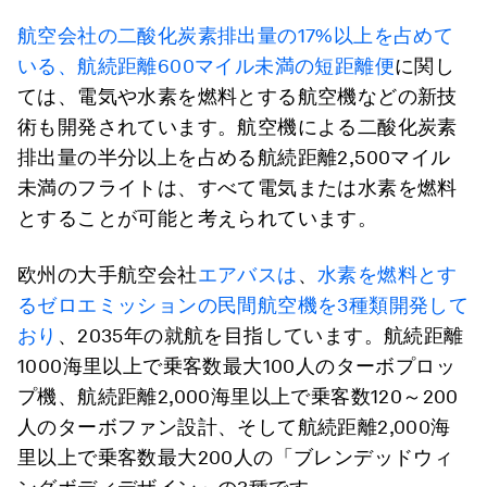
航空会社の二酸化炭素排出量の17%以上を占めて
いる、航続距離600マイル未満の短距離便
に関し
ては、電気や水素を燃料とする航空機などの新技
術も開発されています。航空機による二酸化炭素
排出量の半分以上を占める航続距離2,500マイル
未満のフライトは、すべて電気または水素を燃料
とすることが可能と考えられています。
欧州の大手航空会社
エアバスは
、
水素を燃料とす
るゼロエミッションの民間航空機を3種類開発して
おり
、2035年の就航を目指しています。航続距離
1000海里以上で乗客数最大100人のターボプロッ
プ機、航続距離2,000海里以上で乗客数120～200
人のターボファン設計、そして航続距離2,000海
里以上で乗客数最大200人の「ブレンデッドウィ