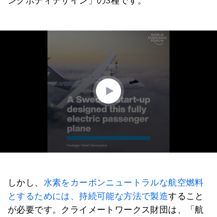
ングボディデザイン」の3種です。
0
seconds
of
1
minute,
24
seconds
しかし、
水素をカーボンニュートラルな航空燃料
とするためには、持続可能な方法で製造
すること
が必要です。クライメートワークス財団は、「航