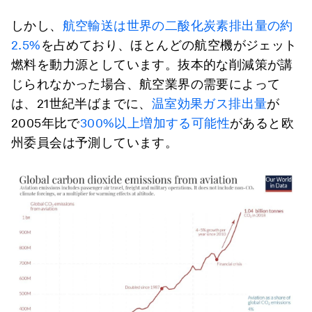
しかし、
航空輸送は世界の二酸化炭素排出量の約
2.5%
を占めており、ほとんどの航空機がジェット
燃料を動力源としています。抜本的な削減策が講
じられなかった場合、航空業界の需要によって
は、21世紀半ばまでに、
温室効果ガス排出量
が
2005年比で
300%以上増加する可能性
があると欧
州委員会は予測しています。