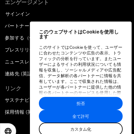
エンゲージメント
サインイン
パートナー（組織）について
このウェブサイトはCookieを使用し
ます
参加する（個人、組織）
このサイトではCookieを使って、ユーザー
プレスリリース登録
に合わせたコンテンツや広告の表示、トラ
フィックの分析を行っています。またユー
ニュースレター購読
ザーによるサイトの利用状況についても情
報を収集し、ソーシャルメディアや広告配
連絡先 (英語のみ)
信、データ解析の各パートナーに情報を共
有しています。ここで収集された情報は、
ユーザーが各パートナーに提供した他の情
リンク
報や各パートナーのサービスを使用した際
に収集された情報と組み合わされ、各パー
サステナビリティへの取り組み
拒否
トナーによって使用されることがありま
す。
採用情報 (英語のみ)
全て許可
言語
カスタム化
EN
ES
中文
日本語