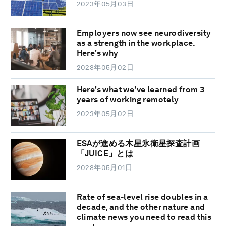
2023年05月03日
Employers now see neurodiversity
as a strength in the workplace.
Here's why
2023年05月02日
Here's what we've learned from 3
years of working remotely
2023年05月02日
ESAが進める木星氷衛星探査計画
「JUICE」とは
2023年05月01日
Rate of sea-level rise doubles in a
decade, and the other nature and
climate news you need to read this