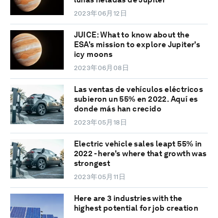
2023年06月12日
JUICE: What to know about the
ESA's mission to explore Jupiter's
icy moons
2023年06月08日
Las ventas de vehículos eléctricos
subieron un 55% en 2022. Aquí es
donde más han crecido
2023年05月18日
Electric vehicle sales leapt 55% in
2022 - here's where that growth was
strongest
2023年05月11日
Here are 3 industries with the
highest potential for job creation