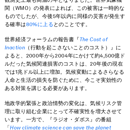
関（WMO）の発表によれば、この被害は一時的な
ものでしたが、今後5年以内に同様の災害が発生す
る確率は
80%に上る
とのことです。
世界経済フォーラムの報告書『
The Cost of
Inaction
（行動を起こさないことのコスト）』に
よると、2000年から2004年にかけて約4,500億ド
ルだった気候関連損害のコストは、20年後の現在
では1兆ドル以上に増加。気候変動によるさらなる
人命と生活の損失を防ぐために、今こそ実効性の
ある対策を講じる必要があります。
地政学的緊張と政治情勢の変化は、気候リスク管
理に取り組む企業にとって不確実性を増大させて
います。一方で、『ラジオ・ダボス』の番組
「
How climate science can save the planet