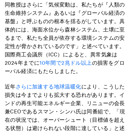
同教授はさらに「気候変動は、私たちが『人類の
生命維持システム』あるいは『グローバル経済の
基盤』と呼ぶものの根本を揺るがしています。具
体的には、海面水位から森林システム、土壌に至
るまで、私たち全員が依存する環境システムの安
定性が脅かされているのです」と述べています。
国際商工会議所（ICC）によると、異常気象は
2024年までに
10年間で2兆ドル以上
の損害をグロ
ーバル経済にもたらしました。
近年
さらに加速する地球温暖化
により、こうした
損失は今までよりも拡大する恐れがあります。イ
ンドの再生可能エネルギー企業、リニューの会長
兼CEOであるスマン・シンハ氏は同番組で、「現
在の状況では、オーバーシュート（目標値を超え
る状態）は避けられない段階に達している」と述