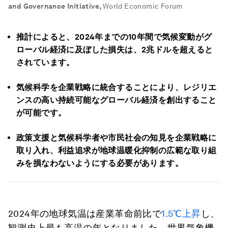
and Governance Initiative
,
World Economic Forum
推計によると、2024
年までの10
年間で気候変動がグ
ローバル経済に及ぼした損失は、2
兆ドルを超えると
されています。
気候科学を企業戦略に統合することにより、レジリエ
ンスの高い持続可能なグローバル経済を創出すること
が可能です。
政策支援と気候科学者や市民社会の知見を
企業戦略に
取り入れ、利益追求が地球温暖化抑制の広範な取り組
みを損なわないようにする必要があります。
2024年の地球気温は産業革命前比で
1.5℃上昇
し、
観測史上最も高温の年となりました。世界気象機