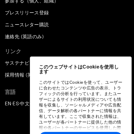
参加する（個人、組織）
プレスリリース登録
ニュースレター購読
連絡先 (英語のみ)
リンク
サステナビリティへの取り組み
このウェブサイトはCookieを使用し
ます
採用情報 (英語のみ)
このサイトではCookieを使って、ユーザー
に合わせたコンテンツや広告の表示、トラ
言語
フィックの分析を行っています。またユー
ザーによるサイトの利用状況についても情
EN
ES
中文
日本語
▪
▪
▪
報を収集し、ソーシャルメディアや広告配
信、データ解析の各パートナーに情報を共
有しています。ここで収集された情報は、
ユーザーが各パートナーに提供した他の情
報や各パートナーのサービスを使用した際
に収集された情報と組み合わされ、各パー