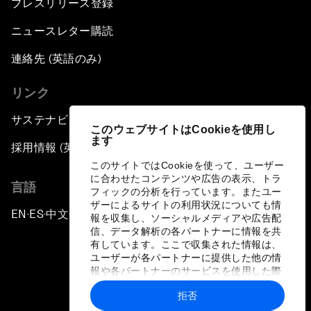
プレスリリース登録
ニュースレター購読
連絡先 (英語のみ)
リンク
サステナビリティへの取り組み
このウェブサイトはCookieを使用し
ます
採用情報 (英語のみ)
このサイトではCookieを使って、ユーザー
に合わせたコンテンツや広告の表示、トラ
言語
フィックの分析を行っています。またユー
ザーによるサイトの利用状況についても情
EN
ES
中文
日本語
▪
▪
▪
報を収集し、ソーシャルメディアや広告配
信、データ解析の各パートナーに情報を共
有しています。ここで収集された情報は、
ユーザーが各パートナーに提供した他の情
報や各パートナーのサービスを使用した際
に収集された情報と組み合わされ、各パー
拒否
トナーによって使用されることがありま
プライバシーポリシーと利用規約
す。