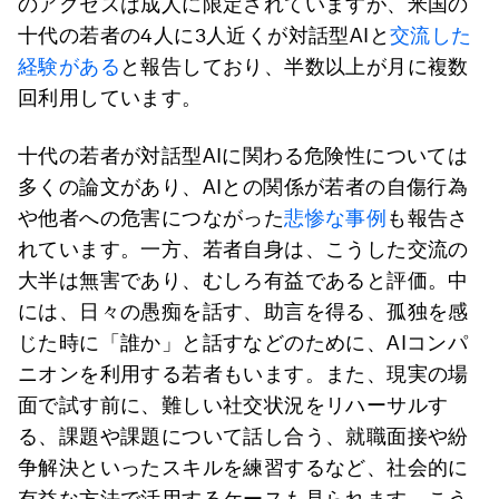
のアクセスは成人に限定されていますが、米国の
十代の若者の4人に3人近くが対話型AIと
交流した
経験がある
と報告しており、半数以上が月に複数
回利用しています。
十代の若者が対話型AIに関わる危険性については
多くの論文があり、AIとの関係が若者の自傷行為
や他者への危害につながった
悲惨な事例
も報告さ
れています。一方、若者自身は、こうした交流の
大半は無害であり、むしろ有益であると評価。中
には、日々の愚痴を話す、助言を得る、孤独を感
じた時に「誰か」と話すなどのために、AIコンパ
ニオンを利用する若者もいます。また、現実の場
面で試す前に、難しい社交状況をリハーサルす
る、課題や課題について話し合う、就職面接や紛
争解決といったスキルを練習するなど、社会的に
有益な方法で活用するケースも見られます。こう