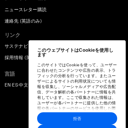
ニュースレター購読
連絡先 (英語のみ)
リンク
サステナビリティへの取り組み
このウェブサイトはCookieを使用し
ます
採用情報 (英語のみ)
このサイトではCookieを使って、ユーザー
に合わせたコンテンツや広告の表示、トラ
言語
フィックの分析を行っています。またユー
ザーによるサイトの利用状況についても情
EN
ES
中文
日本語
▪
▪
▪
報を収集し、ソーシャルメディアや広告配
信、データ解析の各パートナーに情報を共
有しています。ここで収集された情報は、
ユーザーが各パートナーに提供した他の情
報や各パートナーのサービスを使用した際
に収集された情報と組み合わされ、各パー
拒否
トナーによって使用されることがありま
プライバシーポリシーと利用規約
す。