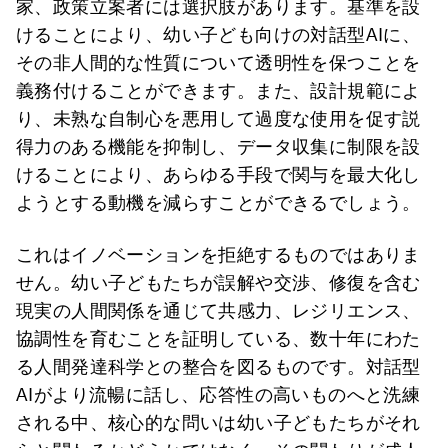
家、政策立案者には選択肢があります。基準を設
けることにより、幼い子ども向けの対話型AIに、
その非人間的な性質について透明性を保つことを
義務付けることができます。また、設計規範によ
り、未熟な自制心を悪用して過度な使用を促す説
得力のある機能を抑制し、データ収集に制限を設
けることにより、あらゆる手段で関与を最大化し
ようとする動機を減らすことができるでしょう。
これはイノベーションを拒絶するものではありま
せん。幼い子どもたちが誤解や交渉、修復を含む
現実の人間関係を通じて共感力、レジリエンス、
協調性を育むことを証明している、数十年にわた
る人間発達科学との整合を図るものです。対話型
AIがより流暢に話し、応答性の高いものへと洗練
される中、核心的な問いは幼い子どもたちがそれ