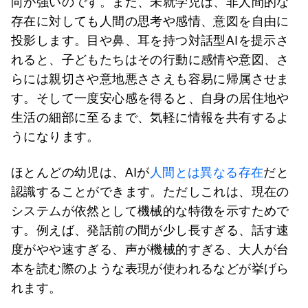
向が強いのです。また、未就学児は、非人間的な
存在に対しても人間の思考や感情、意図を自由に
投影します。目や鼻、耳を持つ対話型AIを提示さ
れると、子どもたちはその行動に感情や意図、さ
らには親切さや意地悪ささえも容易に帰属させま
す。そして一度安心感を得ると、自身の居住地や
生活の細部に至るまで、気軽に情報を共有するよ
うになります。
ほとんどの幼児は、AIが
人間とは異なる存在
だと
認識することができます。ただしこれは、現在の
システムが依然として機械的な特徴を示すためで
す。例えば、発話前の間が少し長すぎる、話す速
度がやや速すぎる、声が機械的すぎる、大人が台
本を読む際のような表現が使われるなどが挙げら
れます。