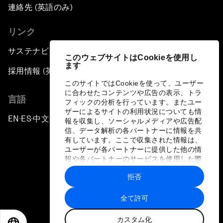
連絡先 (英語のみ)
リンク
サステナビリティへの取り組み
このウェブサイトはCookieを使用し
ます
採用情報 (英語のみ)
このサイトではCookieを使って、ユーザー
に合わせたコンテンツや広告の表示、トラ
言語
フィックの分析を行っています。またユー
ザーによるサイトの利用状況についても情
EN
ES
中文
日本語
▪
▪
▪
報を収集し、ソーシャルメディアや広告配
信、データ解析の各パートナーに情報を共
有しています。ここで収集された情報は、
ユーザーが各パートナーに提供した他の情
報や各パートナーのサービスを使用した際
に収集された情報と組み合わされ、各パー
拒否
トナーによって使用されることがありま
プライバシーポリシーと利用規約
す。
全て許可
サイトマップ
カスタム化
©
2026
世界経済フォーラム