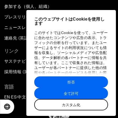
参加する（個人、組織）
プレスリリース登録
このウェブサイトはCookieを使用し
ます
ニュースレター購読
このサイトではCookieを使って、ユーザー
に合わせたコンテンツや広告の表示、トラ
連絡先 (英語のみ)
フィックの分析を行っています。またユー
ザーによるサイトの利用状況についても情
リンク
報を収集し、ソーシャルメディアや広告配
信、データ解析の各パートナーに情報を共
サステナビリティへの取り組み
有しています。ここで収集された情報は、
ユーザーが各パートナーに提供した他の情
採用情報 (英語のみ)
報や各パートナーのサービスを使用した際
に収集された情報と組み合わされ、各パー
拒否
トナーによって使用されることがありま
言語
す。
全て許可
EN
ES
中文
日本語
▪
▪
▪
カスタム化
EN
ES
中文
日本語