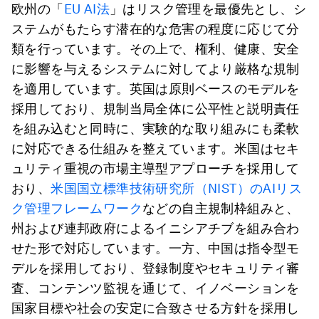
欧州の「
EU AI法
」はリスク管理を最優先とし、シ
ステムがもたらす潜在的な危害の程度に応じて分
類を行っています。その上で、権利、健康、安全
に影響を与えるシステムに対してより厳格な規制
を適用しています。英国は原則ベースのモデルを
採用しており、規制当局全体に公平性と説明責任
を組み込むと同時に、実験的な取り組みにも柔軟
に対応できる仕組みを整えています。米国はセキ
ュリティ重視の市場主導型アプローチを採用して
おり、
米国国立標準技術研究所（NIST）のAIリス
ク管理フレームワーク
などの自主規制枠組みと、
州および連邦政府によるイニシアチブを組み合わ
せた形で対応しています。一方、中国は指令型モ
デルを採用しており、登録制度やセキュリティ審
査、コンテンツ監視を通じて、イノベーションを
国家目標や社会の安定に合致させる方針を採用し