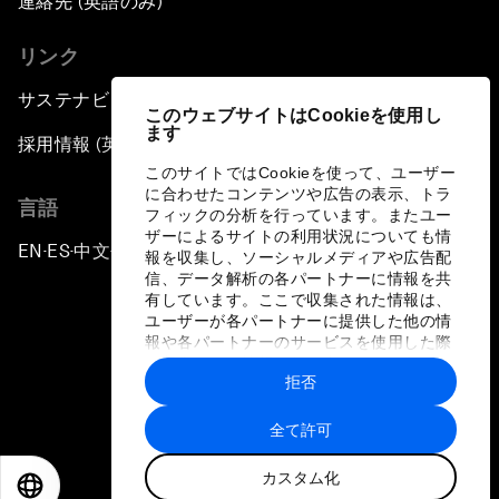
連絡先 (英語のみ)
リンク
サステナビリティへの取り組み
このウェブサイトはCookieを使用し
ます
採用情報 (英語のみ)
このサイトではCookieを使って、ユーザー
に合わせたコンテンツや広告の表示、トラ
言語
フィックの分析を行っています。またユー
ザーによるサイトの利用状況についても情
EN
ES
中文
日本語
▪
▪
▪
報を収集し、ソーシャルメディアや広告配
信、データ解析の各パートナーに情報を共
有しています。ここで収集された情報は、
ユーザーが各パートナーに提供した他の情
報や各パートナーのサービスを使用した際
に収集された情報と組み合わされ、各パー
拒否
トナーによって使用されることがありま
プライバシーポリシーと利用規約
す。
全て許可
サイトマップ
カスタム化
©
2026
世界経済フォーラム
EN
ES
中文
日本語