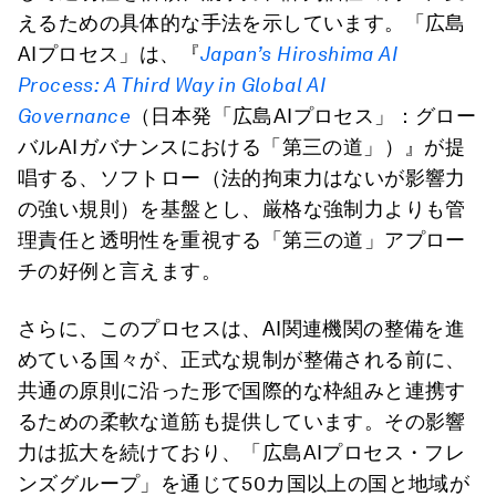
えるための具体的な手法を示しています。「広島
AIプロセス」は、『
Japan’s Hiroshima AI
Process:
A Third Way in Global AI
Governance
（日本発「広島AIプロセス」：グロー
バルAIガバナンスにおける「第三の道」）』が提
唱する、ソフトロー（法的拘束力はないが影響力
の強い規則）を基盤とし、厳格な強制力よりも管
理責任と透明性を重視する「第三の道」アプロー
チの好例と言えます。
さらに、このプロセスは、AI関連機関の整備を進
めている国々が、正式な規制が整備される前に、
共通の原則に沿った形で国際的な枠組みと連携す
るための柔軟な道筋も提供しています。その影響
力は拡大を続けており、「広島AIプロセス・フレ
ンズグループ」を通じて50カ国以上の国と地域が